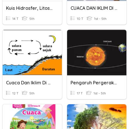
Kuis Hidrosfer, Litosfer, Dan Atmosfer
CUACA DAN IKLIM DI MALAYSIA
14 T
5th
10 T
1st - 5th
Cuaca Dan Iklim Di Malaysia
Pengaruh Pergerakan Bumi Terhadap Cuaca Dan Iklim
12 T
5th
17 T
1st - 5th