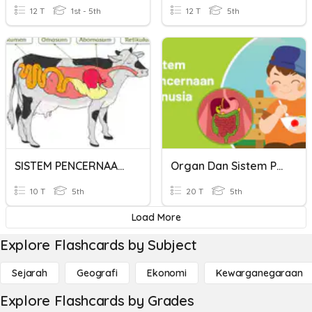
12 T
1st - 5th
12 T
5th
SISTEM PENCERNAAN PADA HEWAN DAN MANUSIA
Organ Dan Sistem Pencernaan Manusia
10 T
5th
20 T
5th
Load More
Explore Flashcards by Subject
Sejarah
Geografi
Ekonomi
Kewarganegaraan
Explore Flashcards by Grades