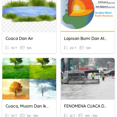
Cuaca Dan Air
Lapisan Bumi Dan Atmosfer
10 T
5th
20 T
5th
Cuaca, Musim Dan Iklim
FENOMENA CUACA DAN IKLIM
10 T
1st - 5th
12 T
4th - 5th