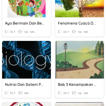
Ayo Bermain Dan Belajar Ditema 3 (Cuaca)
Fenomena Cuaca Dan Iklim Di Malaysia 5A
10 T
1st - 5th
20 T
1st - 5th
Nutrisi Dan Sistem Pencernaan Manusia
Bab 3 Kenampakan Matahari Dan Cuaca (Pagi Hari)
10 T
5th
20 T
1st - 5th