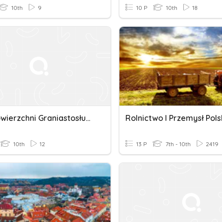
10th
9
10 P
10th
18
Pole Powierzchni Graniastosłupów
Rolnictwo I Przemysł Pols
10th
12
13 P
7th - 10th
2419