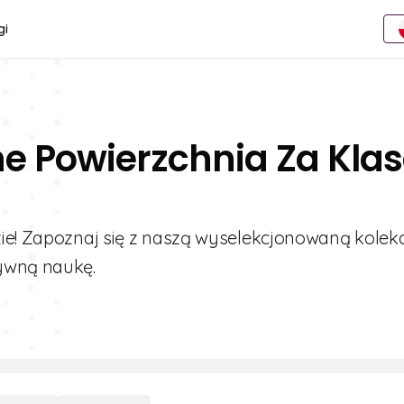
gi
ne Powierzchnia Za Kla
zie! Zapoznaj się z naszą wyselekcjonowaną kolek
tywną naukę.