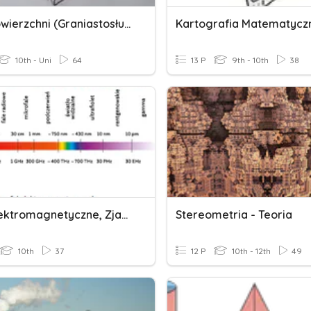
Pole Powierzchni (graniastosłupy I Ostrosłupy) Kl.6
10th - Uni
64
13 P
9th - 10th
38
Fale Elektromagnetyczne, Zjawiska Falowe
Stereometria - Teoria
10th
37
12 P
10th - 12th
49