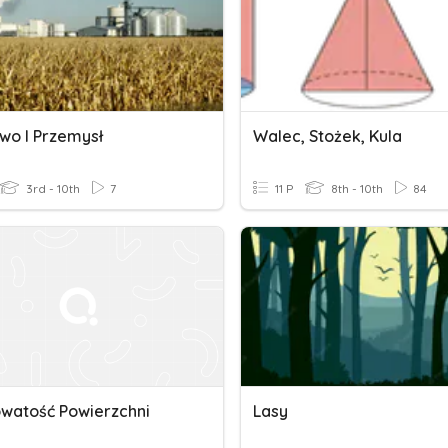
two I Przemysł
Walec, Stożek, Kula
3rd - 10th
7
11 P
8th - 10th
84
watość Powierzchni
Lasy