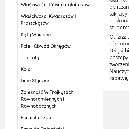
Właściwości Równoległoboków
obliczan
tak, aby
Właściwości Kwadratów I
doskona
Prostokątów
student
Kąty Wpisane
Quizizz 
różnorod
Pole I Obwód Okręgów
Dzięki 
postępy 
Trójkąty
tworzen
Koła
Nauczyc
zabawę,
Linie Styczne
Zbieżność W Trójkątach
Równoramiennych I
Równobocznych
Formuła Czapli