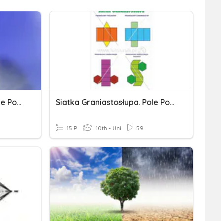
Aktywacja I Przygotowanie Powierzchni
Siatka Graniastosłupa. Pole Powierzchni. Kl.7
15 P
10th - Uni
59