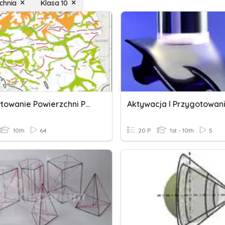
chnia
Klasa 10
Ukształtowanie Powierzchni Polski
10th
64
20 P
1st - 10th
5