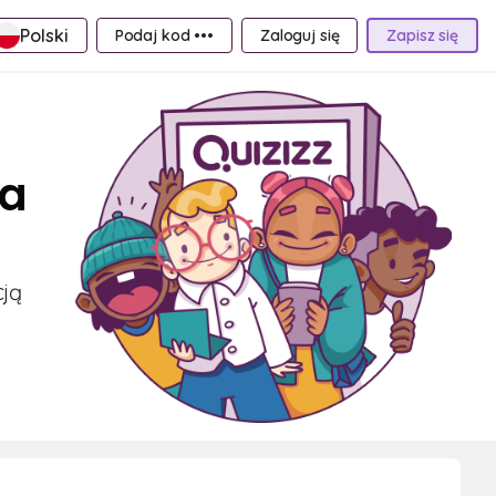
Polski
Podaj kod •••
Zaloguj się
Zapisz się
sa
cją