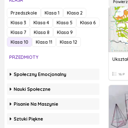
KLASA
Powierz
Przedszkole
Klasa 1
Klasa 2
Klasa 3
Klasa 4
Klasa 5
Klasa 6
Klasa 7
Klasa 8
Klasa 9
Klasa 10
Klasa 11
Klasa 12
PRZEDMIOTY
Społeczny Emocjonalny
16 P
Nauki Społeczne
Pisanie Na Maszynie
Sztuki Piękne