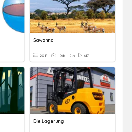
Sawanna
20 P
10th - 12th
617
Die Lagerung