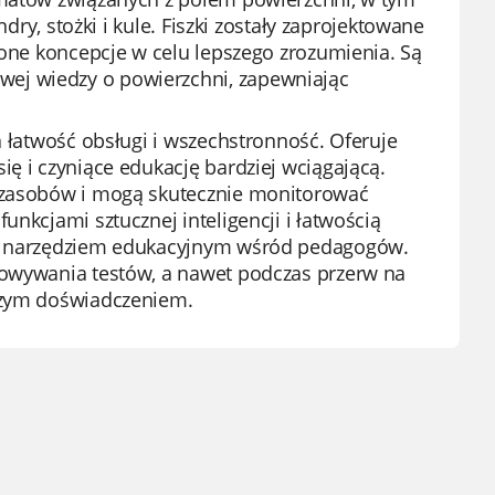
ndry, stożki i kule. Fiszki zostały zaprojektowane
żone koncepcje w celu lepszego zrozumienia. Są
ej wiedzy o powierzchni, zapewniając
a łatwość obsługi i wszechstronność. Oferuje
ę i czyniące edukację bardziej wciągającą.
a zasobów i mogą skutecznie monitorować
unkcjami sztucznej inteligencji i łatwością
nym narzędziem edukacyjnym wśród pedagogów.
towywania testów, a nawet podczas przerw na
jszym doświadczeniem.