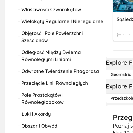
Właściwości Czworokątów
Sąsiedz
Wielokąty Regularne I Nieregularne
Objętość I Pole Powierzchni
18 P
Sześcianów
Odległość Między Dwiema
Równoległymi Liniami
Explore F
Odwrotne Twierdzenie Pitagorasa
Geometria
Przecięcie Linii Równoległych
Explore F
Pole Prostokątów I
Przedszkol
Równoległoboków
Łuki I Akordy
Przeg
Poznaj 
Obszar I Obwód
klas 10