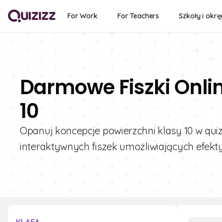
For Work
For Teachers
Szkoły i okrę
Darmowe Fiszki Onli
10
Opanuj koncepcje powierzchni klasy 10 w qui
interaktywnych fiszek umożliwiających efek