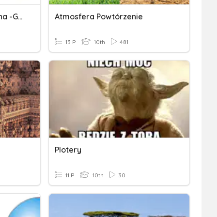
Kartografia Matematyczna -geodezja
Atmosfera Powtórzenie
13 P
10th
481
Plotery
11 P
10th
30