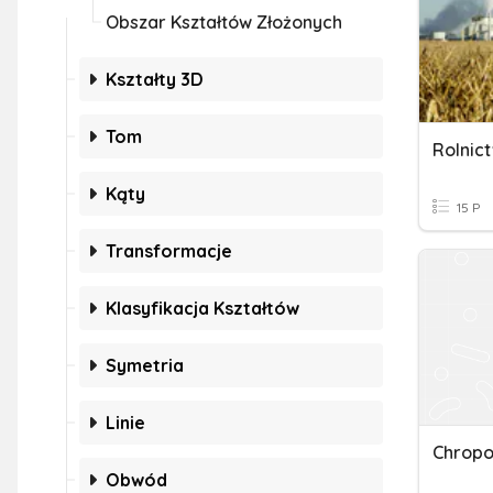
Obszar Kształtów Złożonych
Kształty 3D
Tom
Rolnic
Kąty
15 P
Transformacje
Klasyfikacja Kształtów
Symetria
Linie
Chropo
Obwód