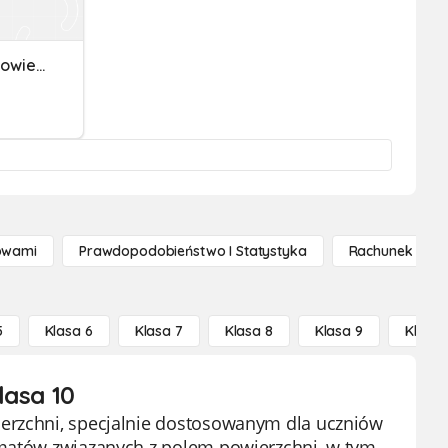
Siatki Ostrosłupów. Pole Powierzchni.
owami
Prawdopodobieństwo I Statystyka
Rachunek Różn
5
Klasa 6
Klasa 7
Klasa 8
Klasa 9
Klasa 
lasa 10
ierzchni, specjalnie dostosowanym dla uczniów
ematów związanych z polem powierzchni, w tym