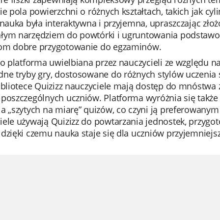
ie pola powierzchni o różnych kształtach, takich jak cyli
 nauka była interaktywna i przyjemna, upraszczając zło
łym narzędziem do powtórki i ugruntowania podstawow
om dobre przygotowanie do egzaminów.
to platforma uwielbiana przez nauczycieli ze względu n
ne tryby gry, dostosowane do różnych stylów uczenia si
bibliotece Quizizz nauczyciele mają dostęp do mnóstw
poszczególnych uczniów. Platforma wyróżnia się także f
ia „szytych na miarę” quizów, co czyni ją preferowa
iele używają Quizizz do powtarzania jednostek, przygo
 dzięki czemu nauka staje się dla uczniów przyjemnie