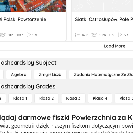
i Polski Powtórzenie
9th - 10th
191
14 P
10th - Uni
69
Load More
lashcards by Subject
Algebra
Zmysł Liczb
Zadania Matematyczne Ze Sł
lashcards by Grades
e
Klasa 1
Klasa 2
Klasa 3
Klasa 4
Klasa 
lądaj darmowe fiszki Powierzchnia za K
świat geometrii dzięki naszym fiszkom dotyczącym pow
. Te fiszki zapewniają kompleksowy przegląd różnych t