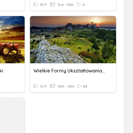
15 P
3rd - 10th
6
ki
Wielkie Formy Ukształtowania Terenu
12 P
10th - 12th
84