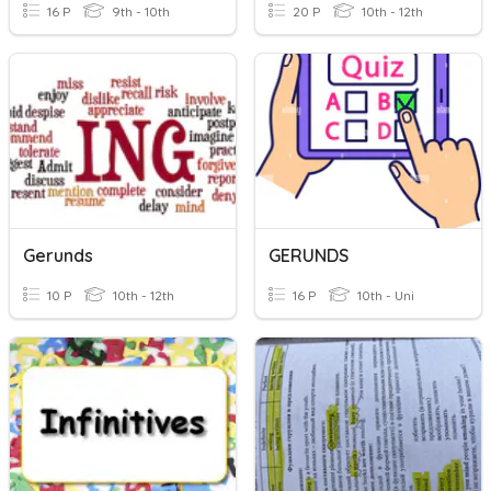
16 P
9th - 10th
20 P
10th - 12th
Gerunds
GERUNDS
10 P
10th - 12th
16 P
10th - Uni