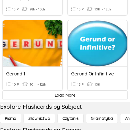
15 P
9th - 10th
15 P
10th - 12th
Gerund 1
Gerund Or Infinitive
10 P
10th - 12th
15 P
10th
Load More
Explore Flashcards by Subject
Pismo
Słownictwo
Czytanie
Gramatyka
An
Explore Flashcards by Grades