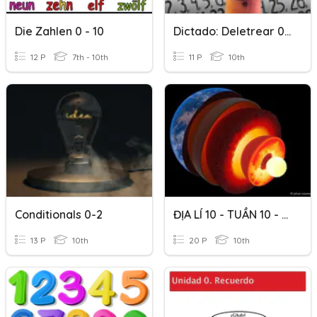
Die Zahlen 0 - 10
Dictado: Deletrear 0 Al 10
12 P
7th - 10th
11 P
10th
Conditionals 0-2
ĐỊA LÍ 10 - TUẦN 10 - TIẾT 0
13 P
10th
20 P
10th