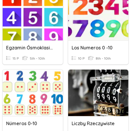
Egzamin Ósmoklasisty - Liczby 1
Los Numeros 0 -10
15 P
5th - 10th
10 P
8th - 10th
Números 0-10
Liczby Rzeczywiste