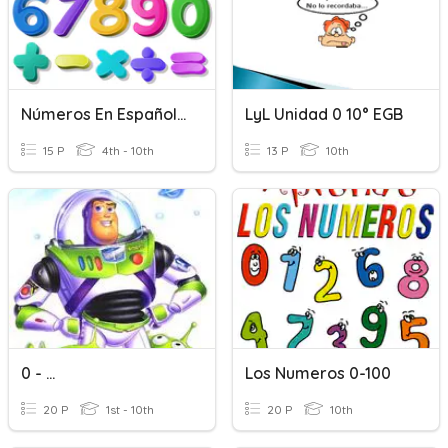
Números En Español 0 - 10
LyL Unidad 0 10° EGB
15 P
4th - 10th
13 P
10th
0 - ...
Los Numeros 0-100
20 P
1st - 10th
20 P
10th