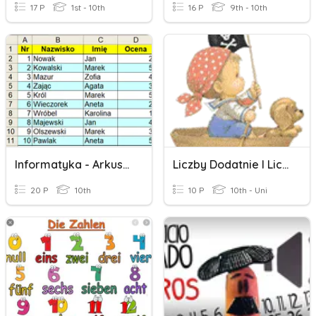
17 P
1st - 10th
16 P
9th - 10th
Informatyka - Arkusz Kalkulacyjny
Liczby Dodatnie I Liczby Ujemne. Klasa 6
20 P
10th
10 P
10th - Uni