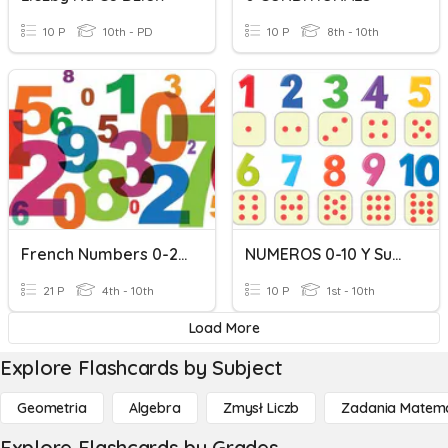
10 P
10th - PD
10 P
8th - 10th
French Numbers 0-20
NUMEROS 0-10 Y Sumas Simples
21 P
4th - 10th
10 P
1st - 10th
Load More
Explore Flashcards by Subject
Geometria
Algebra
Zmysł Liczb
Zadania Matema
Explore Flashcards by Grades