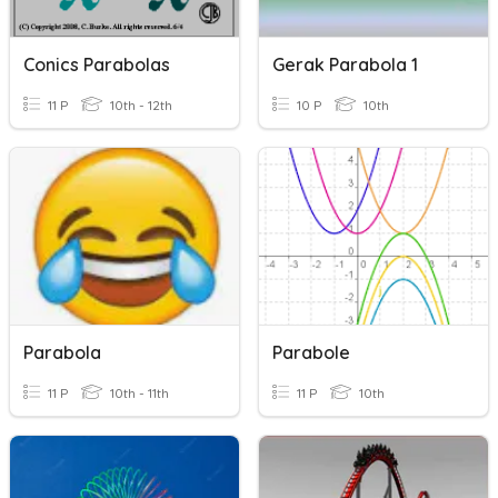
Conics Parabolas
Gerak Parabola 1
11 P
10th - 12th
10 P
10th
Parabola
Parabole
11 P
10th - 11th
11 P
10th