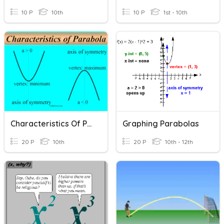
10 P
10th
10 P
1st - 10th
Characteristics Of Parabola
Graphing Parabolas
20 P
10th
20 P
10th - 12th