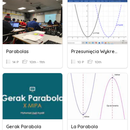
Parabolas
Przesunięcia Wykresu Funkcji
14 P
10th - 11th
10 P
10th
Gerak Parabola
La Parabola