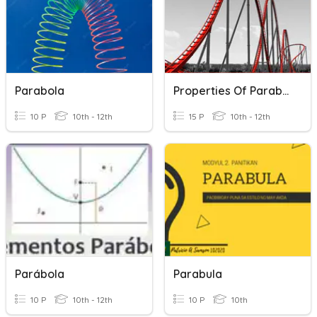
Parabola
Properties Of Parabolas And Graphing Parabolas
10 P
10th - 12th
15 P
10th - 12th
Parábola
Parabula
10 P
10th - 12th
10 P
10th