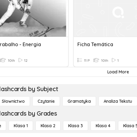
Trabalho - Energia
Ficha Temática
10th
12
11 P
10th
1
Load More
lashcards by Subject
Słownictwo
Czytanie
Gramatyka
Analiza Tekstu
lashcards by Grades
e
Klasa 1
Klasa 2
Klasa 3
Klasa 4
Klasa 