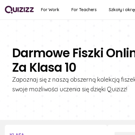
For Work
For Teachers
Szkoły i okrę
Darmowe Fiszki Onlin
Za Klasa 10
Zapoznaj się z naszą obszerną kolekcją fiszek
swoje możliwości uczenia się dzięki Quizizz!