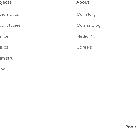
bjects
About
thematics
Our Story
ial Studies
Quizizz Blog
ence
Media Kit
sics
Careers
mistry
logy
Pobi