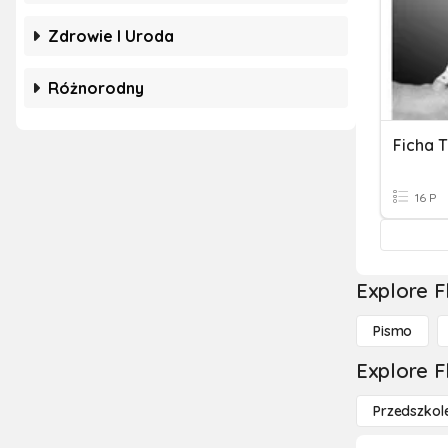
Zdrowie I Uroda
Różnorodny
Ficha 
16 P
Explore F
Pismo
Explore F
Przedszkol