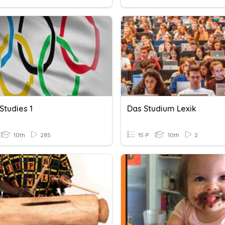
Studies 1
Das Studium Lexik
10th
285
15 P
10th
2