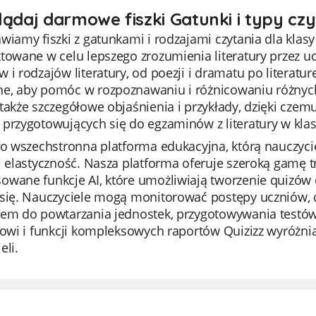
lądaj darmowe fiszki Gatunki i typy czy
wiamy fiszki z gatunkami i rodzajami czytania dla klas
towane w celu lepszego zrozumienia literatury przez u
 i rodzajów literatury, od poezji i dramatu po literaturę
e, aby pomóc w rozpoznawaniu i różnicowaniu różnych s
 także szczegółowe objaśnienia i przykłady, dzięki cz
przygotowujących się do egzaminów z literatury w klas
to wszechstronna platforma edukacyjna, którą nauczyci
i elastyczność. Nasza platforma oferuje szeroką gamę t
owane funkcje AI, które umożliwiają tworzenie quizó
 się. Nauczyciele mogą monitorować postępy uczniów, d
iem do powtarzania jednostek, przygotowywania testów 
sowi i funkcji kompleksowych raportów Quizizz wyróżni
eli.