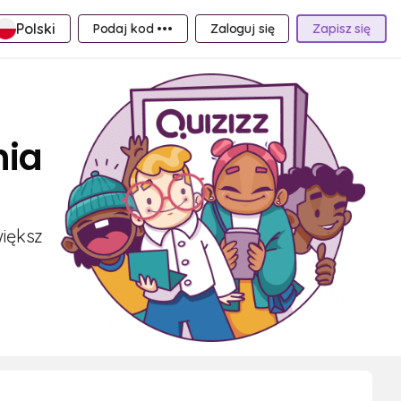
Polski
Podaj kod •••
Zaloguj się
Zapisz się
nia
większ