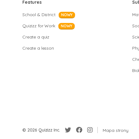
Features
Su
School & District
Ma
NOWY
Quizizz for Work
Soc
NOWY
Create a quiz
Sci
Create a lesson
Phy
Che
Bio
© 2026 Quizizz Inc.
Mapa strony