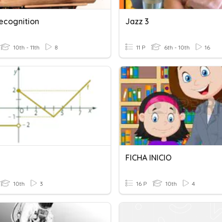
ecognition
Jazz 3
10th - 11th
8
11 P
6th - 10th
16
FICHA INICIO
10th
3
16 P
10th
4