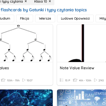
i typy czytania
Klasa 10
flashcards by Gatunki i typy czytania topics
tudium
Fikcja
Wiersze
Ludowe Opowieści
Mity
alues
Note Value Review
10th - 11th
1507
15 P
4th - 10th
290