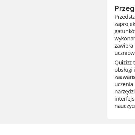
Przeg
Przedsta
zaprojek
gatunków
wykonan
zawiera
uczniów 
Quizizz 
obsługi 
zaawans
uczenia
narzędz
interfej
nauczyci