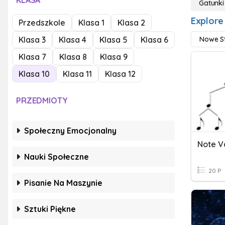
KLASA
Gatunki 
Explore 
Przedszkole
Klasa 1
Klasa 2
Klasa 3
Klasa 4
Klasa 5
Klasa 6
Nowe S
Klasa 7
Klasa 8
Klasa 9
Klasa 10
Klasa 11
Klasa 12
PRZEDMIOTY
Społeczny Emocjonalny
Note V
Nauki Społeczne
20 P
Pisanie Na Maszynie
Sztuki Piękne