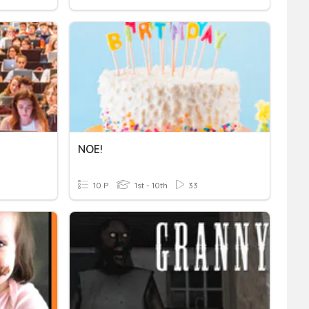
NOE!
10 P
1st - 10th
33