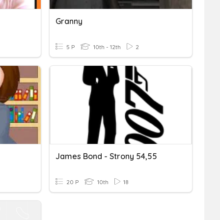
Granny
5 P
10th - 12th
2
James Bond - Strony 54,55
20 P
10th
18