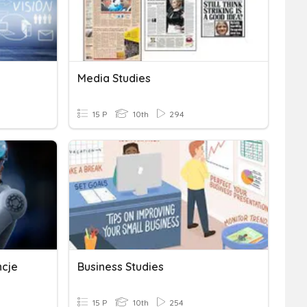
Media Studies
15 P
10th
294
ncje
Business Studies
15 P
10th
254