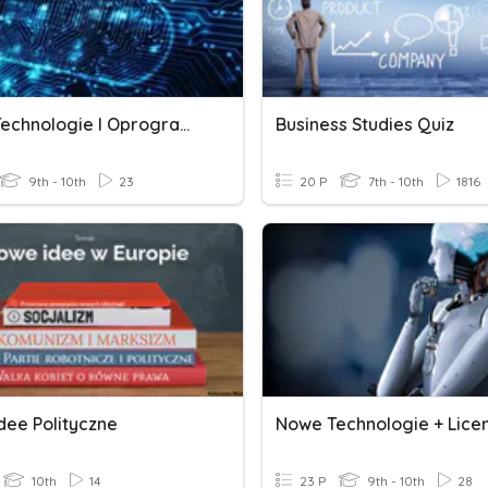
Nowe Technologie I Oprogramowanie
Business Studies Quiz
9th - 10th
23
20 P
7th - 10th
1816
dee Polityczne
Nowe Technologie + Lice
10th
14
23 P
9th - 10th
28