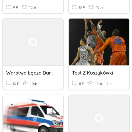
9 P
10th
13 P
10th
Warstwa Łącza Danych
Test Z Koszykówki
10 P
10th
11 P
10th - 12th