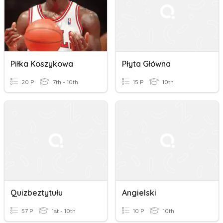
Piłka Koszykowa
Płyta Główna
20 P
7th - 10th
15 P
10th
Quizbeztytułu
Angielski
57 P
1st - 10th
10 P
10th