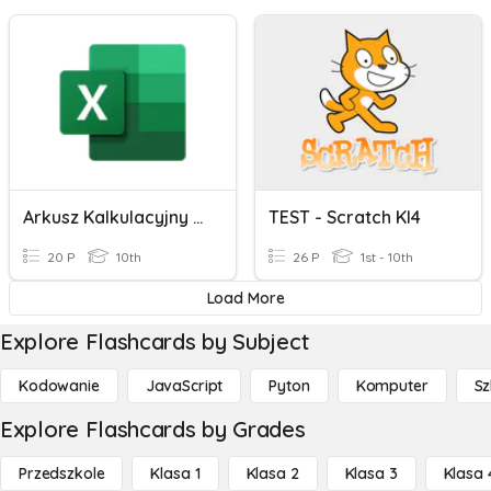
Arkusz Kalkulacyjny Excel
TEST - Scratch Kl4
20 P
10th
26 P
1st - 10th
Load More
Explore Flashcards by Subject
Kodowanie
JavaScript
Pyton
Komputer
Sz
Explore Flashcards by Grades
Przedszkole
Klasa 1
Klasa 2
Klasa 3
Klasa 