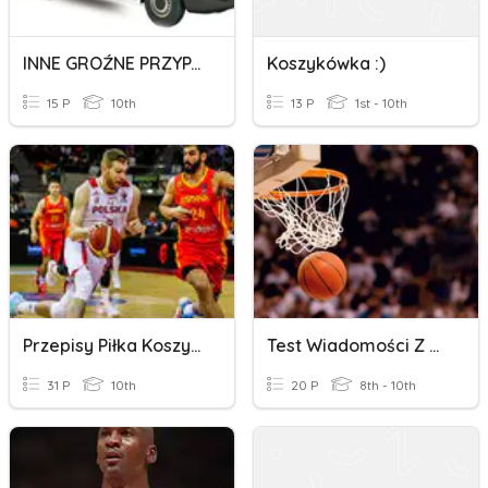
INNE GROŹNE PRZYPADKI - Edb
Koszykówka :)
15 P
10th
13 P
1st - 10th
Przepisy Piłka Koszykowa
Test Wiadomości Z Koszykówki
31 P
10th
20 P
8th - 10th