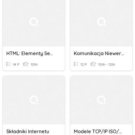
HTML: Elementy Semantyczne
Komunikacja Niewerbalna
14 P
10th
12 P
10th - 12th
Składniki Internetu
Modele TCP/IP ISO/Osi, Symbole Oznaczenia W Pocket Tracer