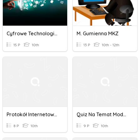
Cyfrowe Technologie Multimedialne
M. Gumienna MKZ
15 P
10th
13 P
10th - 12th
Protokół Internetowy - Quiz
Quiz Na Temat Modelu ISO OSI
8 P
10th
9 P
10th