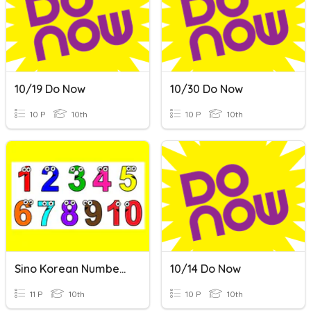
10/19 Do Now
10/30 Do Now
10 P
10th
10 P
10th
Sino Korean Numbers 1-10
10/14 Do Now
11 P
10th
10 P
10th