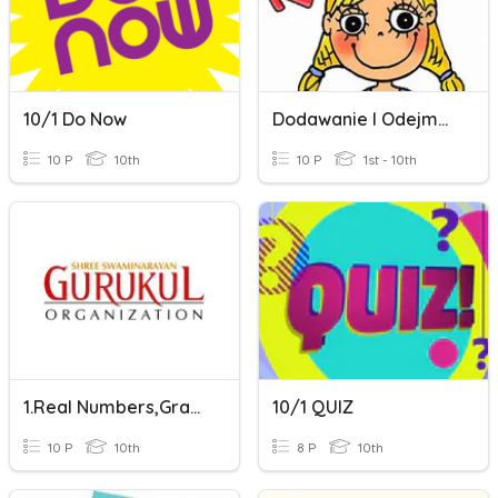
10/1 Do Now
Dodawanie I Odejmowanie Do 10
10 P
10th
10 P
1st - 10th
1.Real Numbers,Grade 10
10/1 QUIZ
10 P
10th
8 P
10th