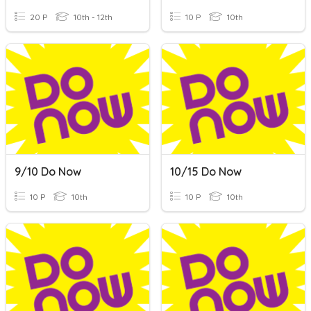
20 P
10th - 12th
10 P
10th
9/10 Do Now
10/15 Do Now
10 P
10th
10 P
10th