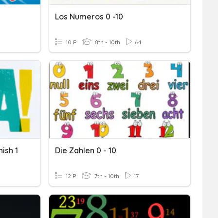
Los Numeros 0 -10
10 P
8th - 10th
64
ish 1
Die Zahlen 0 - 10
12 P
7th - 10th
17