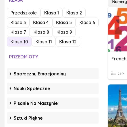
KLASA
Numery 
Przedszkole
Klasa 1
Klasa 2
Klasa 3
Klasa 4
Klasa 5
Klasa 6
Klasa 7
Klasa 8
Klasa 9
Klasa 10
Klasa 11
Klasa 12
PRZEDMIOTY
French
Społeczny Emocjonalny
21 P
Nauki Społeczne
Pisanie Na Maszynie
Sztuki Piękne