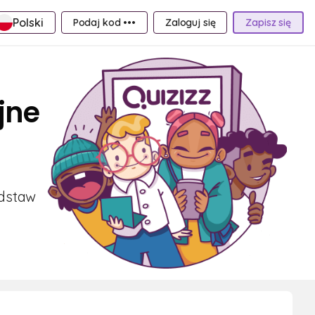
Polski
Podaj kod •••
Zaloguj się
Zapisz się
jne
odstaw