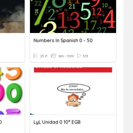
Numbers In Spanish 0 - 50
25 P
6th - 10th
513
0
LyL Unidad 0 10° EGB