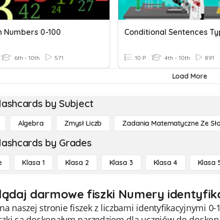
h Numbers 0-100
Conditional Sentences Ty
6th - 10th
571
10 P
4th - 10th
891
Load More
lashcards by Subject
Algebra
Zmysł Liczb
Zadania Matematyczne Ze Sł
lashcards by Grades
e
Klasa 1
Klasa 2
Klasa 3
Klasa 4
Klasa 
lądaj darmowe fiszki Numery identyfika
a naszej stronie fiszek z liczbami identyfikacyjnymi 0-
iszki są doskonałym narzędziem dla uczniów do doskonal