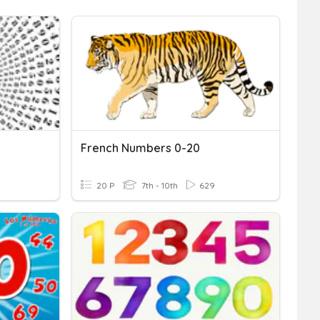
French Numbers 0-20
20 P
7th - 10th
629