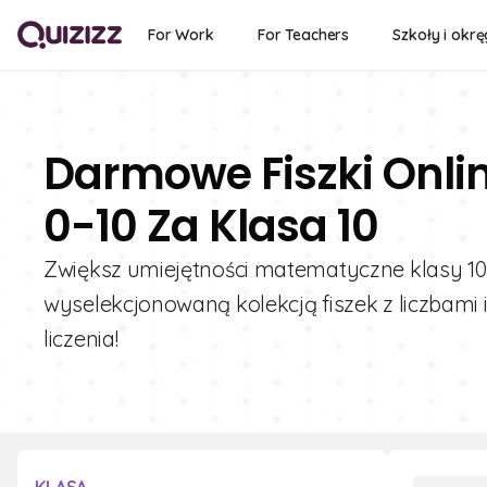
For Work
For Teachers
Szkoły i okrę
Darmowe Fiszki Onli
0-10 Za Klasa 10
Zwiększ umiejętności matematyczne klasy 10 d
wyselekcjonowaną kolekcją fiszek z liczbami
liczenia!