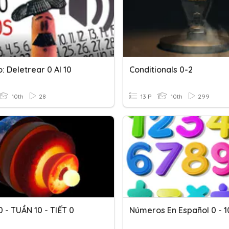
: Deletrear 0 Al 10
Conditionals 0-2
10th
28
13 P
10th
299
10 - TUẦN 10 - TIẾT 0
Números En Español 0 - 1