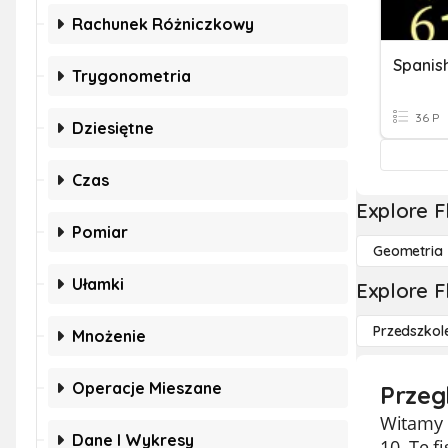
Rachunek Różniczkowy
Spanis
Trygonometria
36 P
Dziesiętne
Czas
Explore F
Pomiar
Geometria
Ułamki
Explore F
Przedszkol
Mnożenie
Operacje Mieszane
Przeg
Witamy n
Dane I Wykresy
10. Te f