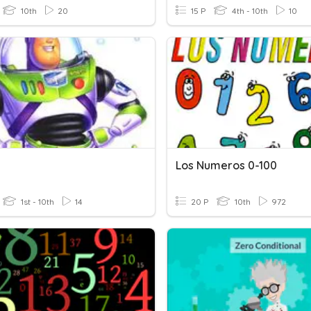
10th
20
15 P
4th - 10th
10
Los Numeros 0-100
1st - 10th
14
20 P
10th
972