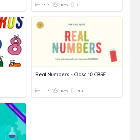
13 P
10th
0
Real Numbers - Class 10 CBSE
15 P
10th
704