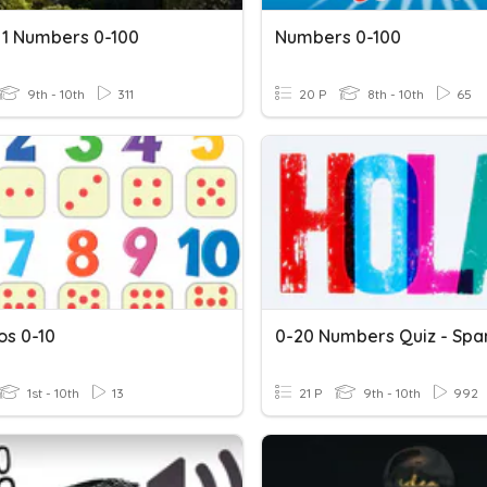
 1 Numbers 0-100
Numbers 0-100
9th - 10th
311
20 P
8th - 10th
65
s 0-10
0-20 Numbers Quiz - Span
1st - 10th
13
21 P
9th - 10th
992