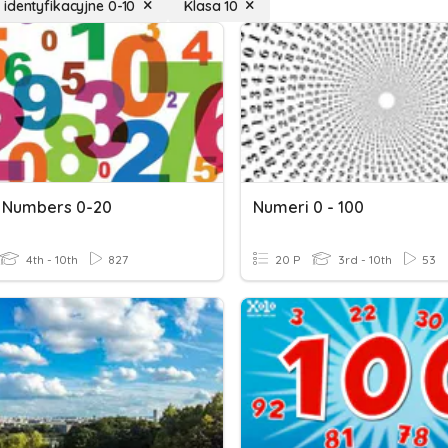
identyfikacyjne 0-10
Klasa 10
 Numbers 0-20
Numeri 0 - 100
4th - 10th
827
20 P
3rd - 10th
53