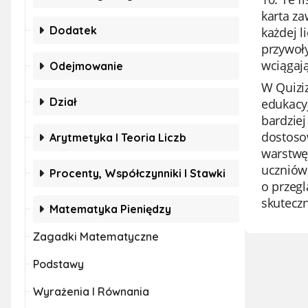
karta za
Dodatek
każdej l
przywoł
wciągaj
Odejmowanie
W Quiziz
Dział
edukacyj
bardziej
dostosow
Arytmetyka I Teoria Liczb
warstwę
uczniów,
Procenty, Współczynniki I Stawki
o przegl
skutecz
Matematyka Pieniędzy
Zagadki Matematyczne
Podstawy
Wyrażenia I Równania