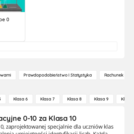
pe 0
owami
Prawdopodobieństwo I Statystyka
Rachunek Różn
5
Klasa 6
Klasa 7
Klasa 8
Klasa 9
Klasa 
cyjne 0-10 za Klasa 10
10, zaprojektowanej specjalnie dla uczniów klas
enia umiejętności identyfikacji liczb. Każda