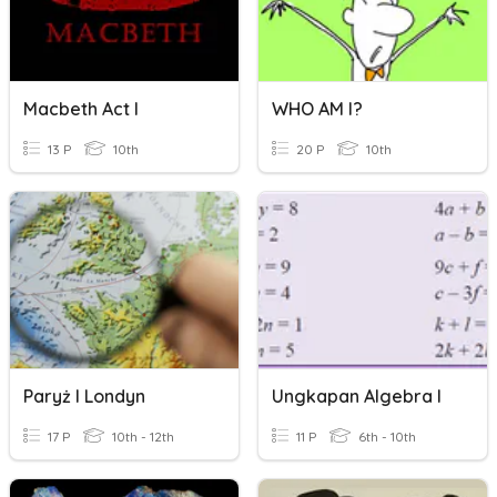
Macbeth Act I
WHO AM I?
13 P
10th
20 P
10th
Paryż I Londyn
Ungkapan Algebra I
17 P
10th - 12th
11 P
6th - 10th