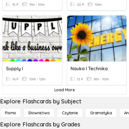
15 P
9th - 10th
20 P
10th
Supply I
Nauka I Technika
16 P
10th - 12th
12 P
8th - 10th
Load More
Explore Flashcards by Subject
Pismo
Słownictwo
Czytanie
Gramatyka
An
Explore Flashcards by Grades