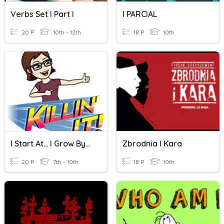
Verbs Set I Part I
I PARCIAL
20 P
10th - 12th
18 P
10th
I Start At... I Grow By...
Zbrodnia I Kara
20 P
7th - 10th
18 P
10th