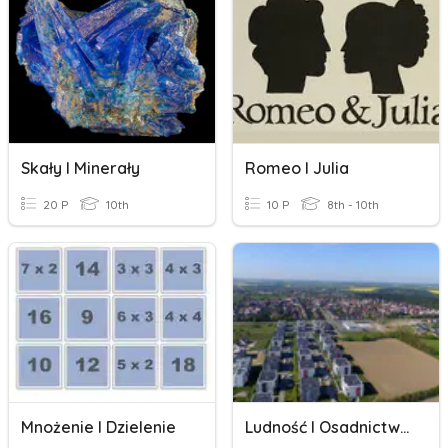
Skały I Minerały
Romeo I Julia
20 P
10th
10 P
8th - 10th
Mnożenie I Dzielenie
Ludność I Osadnictwo.