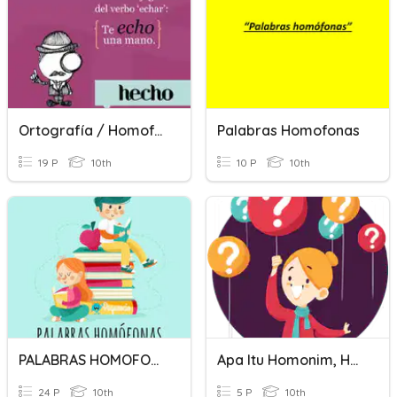
Ortografía / Homofonas
Palabras Homofonas
19 P
10th
10 P
10th
PALABRAS HOMOFONAS
Apa Itu Homonim, Homograf Dan Homofon?
24 P
10th
5 P
10th