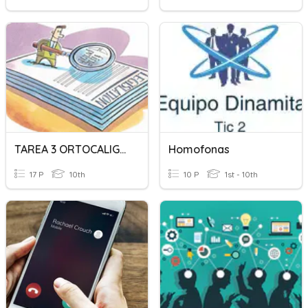
TAREA 3 ORTOCALIGRAFIA
Homofonas
17 P
10th
10 P
1st - 10th