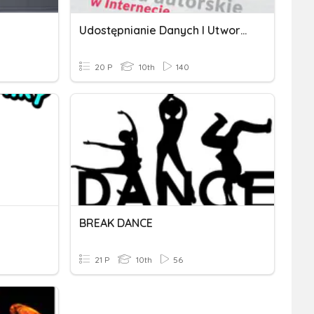
Udostępnianie Danych I Utworów W Sieci, Prawo Autorskie, Licencje
20 P
10th
140
BREAK DANCE
21 P
10th
56