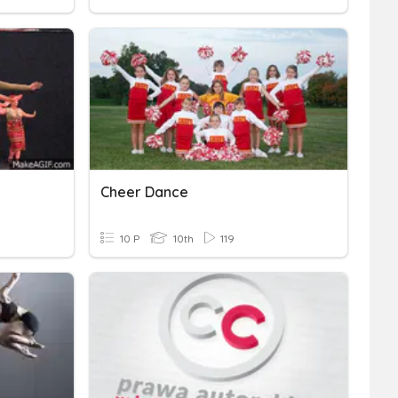
Cheer Dance
10 P
10th
119