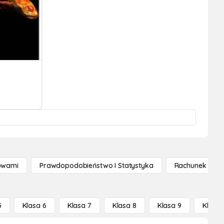
owami
Prawdopodobieństwo I Statystyka
Rachunek Różn
5
Klasa 6
Klasa 7
Klasa 8
Klasa 9
Klasa 