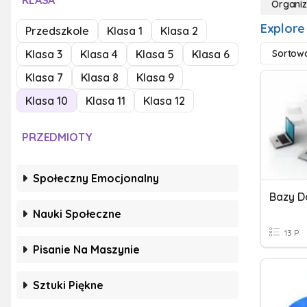
KLASA
Organi
Explore
Przedszkole
Klasa 1
Klasa 2
Klasa 3
Klasa 4
Klasa 5
Klasa 6
Sortow
Klasa 7
Klasa 8
Klasa 9
Klasa 10
Klasa 11
Klasa 12
PRZEDMIOTY
Społeczny Emocjonalny
Bazy D
Nauki Społeczne
13 P
Pisanie Na Maszynie
Sztuki Piękne