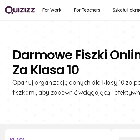
For Work
For Teachers
Szkoły i okrę
Darmowe Fiszki Onl
Za Klasa 10
Opanuj organizację danych dla klasy 10 za 
fiszkami, aby zapewnić wciągającą i efektyw