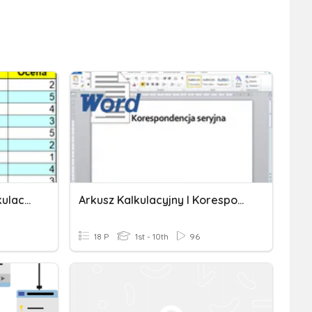
Informatyka - Arkusz Kalkulacyjny
Arkusz Kalkulacyjny I Korespondencja Seryjna
18 P
1st - 10th
96