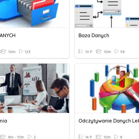
DANYCH
Baza Danych
10th
123
10 P
10th
58
mia
Odczytywanie Danych Le
8th - 10th
2
14 P
10th
8