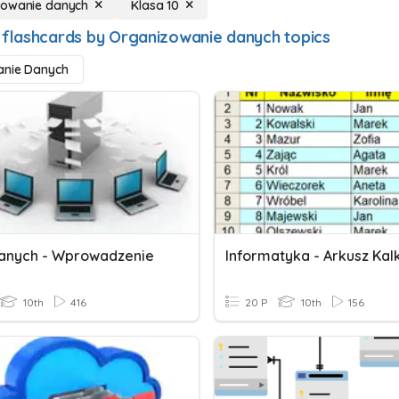
zowanie danych
Klasa 10
 flashcards by Organizowanie danych topics
anie Danych
anych - Wprowadzenie
10th
416
20 P
10th
156