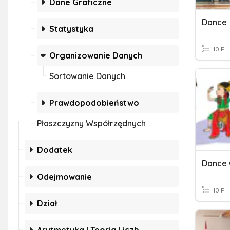
Dane Graficzne
Dance
Statystyka
10 P
Organizowanie Danych
Sortowanie Danych
Prawdopodobieństwo
Płaszczyzny Współrzędnych
Dodatek
Dance
Odejmowanie
10 P
Dział