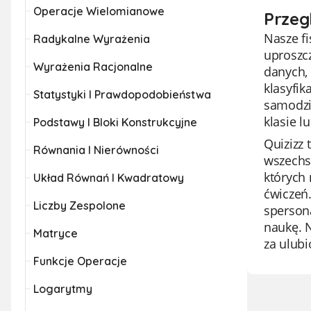
Operacje Wielomianowe
Przeg
Nasze f
Radykalne Wyrażenia
uproszc
Wyrażenia Racjonalne
danych, 
klasyfik
Statystyki I Prawdopodobieństwa
samodzi
klasie 
Podstawy I Bloki Konstrukcyjne
Quizizz 
Równania I Nierówności
wszechst
których
Układ Równań I Kwadratowy
ćwiczeń
Liczby Zespolone
spersona
naukę. N
Matryce
za ulubi
Funkcje Operacje
Logarytmy