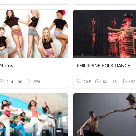
 Moms
PHILIPPINE FOLK DANCE
2nd - 10th
1976
20 P
10th - 12th
492