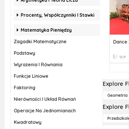
Arytmetyka I Teoria Liczb
Procenty, Współczynniki I Stawki
Matematyka Pieniędzy
Zagadki Matematyczne
Dance 
Podstawy
12 P
Wyrażenia I Równania
Funkcje Liniowe
Explore F
Faktoring
Geometria
Nierówności I Układ Równań
Explore F
Operacje Na Jednomianach
Przedszkol
Kwadratowy