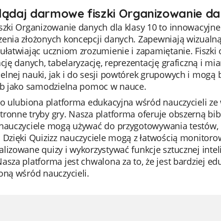
lądaj darmowe fiszki Organizowanie da
iszki Organizowanie danych dla klasy 10 to innowacyjn
zenia złożonych koncepcji danych. Zapewniają wizualną
ułatwiając uczniom zrozumienie i zapamiętanie. Fiszki
ację danych, tabelaryzację, reprezentację graficzną i mi
elnej nauki, jak i do sesji powtórek grupowych i mogą
lub jako samodzielna pomoc w nauce.
to ulubiona platforma edukacyjna wśród nauczycieli ze 
ronne tryby gry. Nasza platforma oferuje obszerną bibl
 nauczyciele mogą używać do przygotowywania testów, 
. Dzięki Quizizz nauczyciele mogą z łatwością monitor
lizowane quizy i wykorzystywać funkcje sztucznej intel
asza platforma jest chwalona za to, że jest bardziej ed
oną wśród nauczycieli.