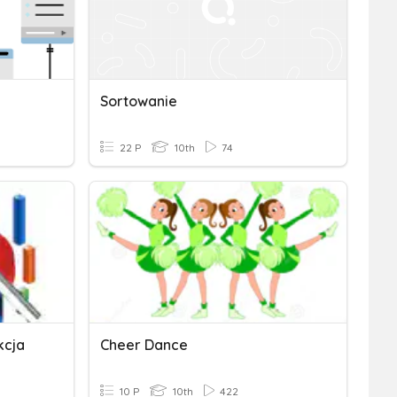
Sortowanie
22 P
10th
74
kcja
Cheer Dance
10 P
10th
422