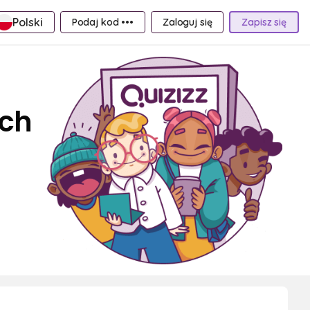
Polski
Podaj kod •••
Zaloguj się
Zapisz się
ych
i