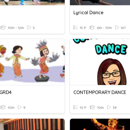
Lyrical Dance
10th - 12th
5
15 P
6th - 10th
147
 GRD4
CONTEMPORARY DANCE
10th
9
10 P
10th
38