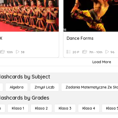
X
Dance Forms
10th
38
20 P
7th - 10th
96
Load More
lashcards by Subject
Algebra
Zmysł Liczb
Zadania Matematyczne Ze Sł
lashcards by Grades
e
Klasa 1
Klasa 2
Klasa 3
Klasa 4
Klasa 