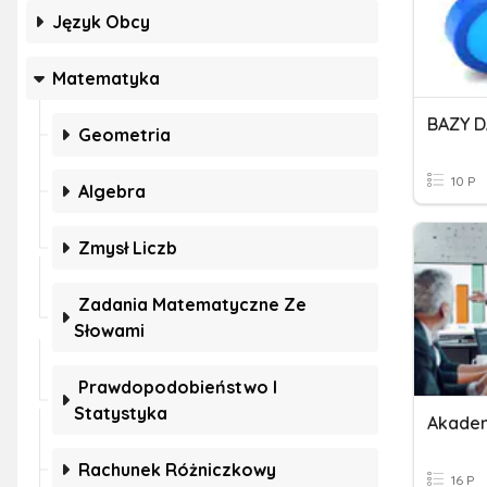
Język Obcy
Matematyka
BAZY 
Geometria
10 P
Algebra
Zmysł Liczb
Zadania Matematyczne Ze
Słowami
Prawdopodobieństwo I
Statystyka
Akade
Rachunek Różniczkowy
16 P