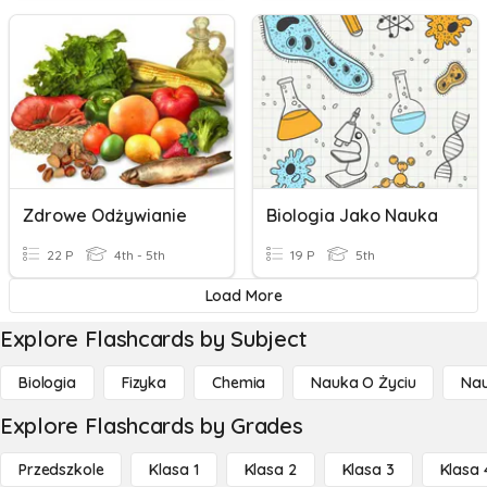
Zdrowe Odżywianie
Biologia Jako Nauka
22 P
4th - 5th
19 P
5th
Load More
Explore Flashcards by Subject
Biologia
Fizyka
Chemia
Nauka O Życiu
Nau
Explore Flashcards by Grades
Przedszkole
Klasa 1
Klasa 2
Klasa 3
Klasa 