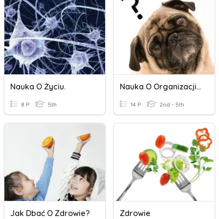
Nauka O Życiu.
Nauka O Organizacji Q2
8 P
5th
14 P
2nd - 5th
Jak Dbać O Zdrowie?
Zdrowie