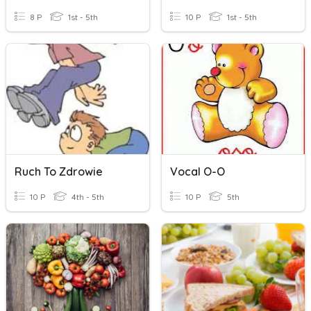
8 P
1st - 5th
10 P
1st - 5th
Ruch To Zdrowie
Vocal O-O
10 P
4th - 5th
10 P
5th