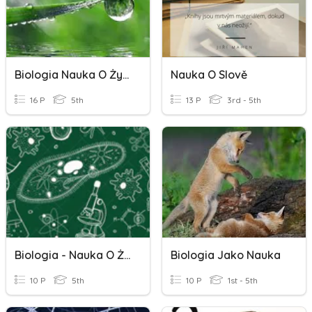
Biologia Nauka O Życiu
Nauka O Slově
16 P
5th
13 P
3rd - 5th
Biologia - Nauka O Życiu Kl.5
Biologia Jako Nauka
10 P
5th
10 P
1st - 5th