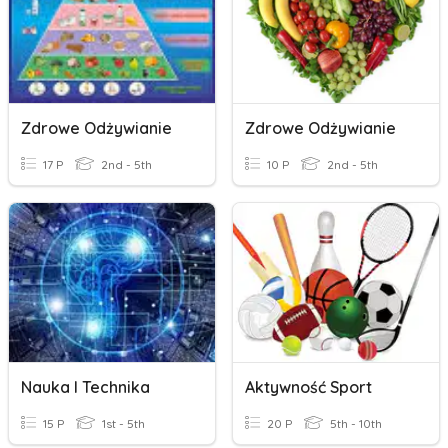
Zdrowe Odżywianie
Zdrowe Odżywianie
17 P
2nd - 5th
10 P
2nd - 5th
Nauka I Technika
Aktywność Sport
15 P
1st - 5th
20 P
5th - 10th