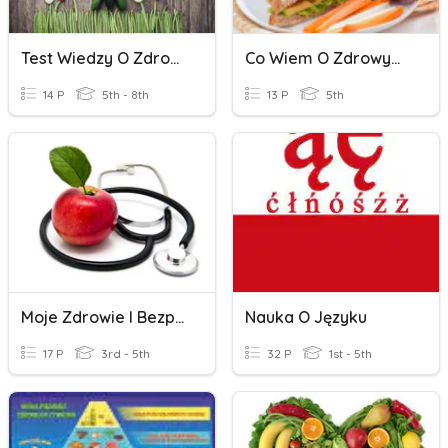
Test Wiedzy O Zdrowym Odżywianiu
Co Wiem O Zdrowym Śniadaniu?
14 P
5th - 8th
13 P
5th
Moje Zdrowie I Bezpieczeństwo
Nauka O Języku
17 P
3rd - 5th
32 P
1st - 5th