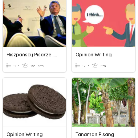
Hiszpańscy Pisarze...461219
Opinion Writing
11 P
1st - 5th
12 P
5th
Opinion Writing
Tanaman Pisang