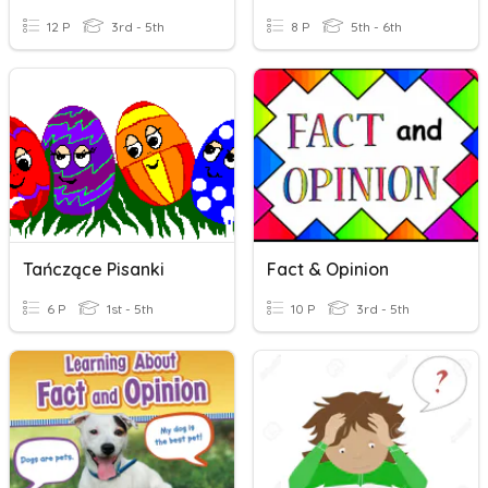
12 P
3rd - 5th
8 P
5th - 6th
Tańczące Pisanki
Fact & Opinion
6 P
1st - 5th
10 P
3rd - 5th