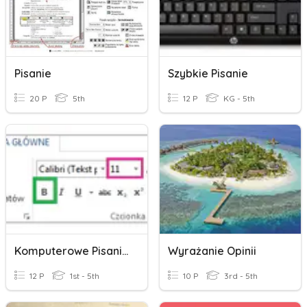
Pisanie
Szybkie Pisanie
20 P
5th
12 P
KG - 5th
Komputerowe Pisanie - Kl. 4 SPM
Wyrażanie Opinii
12 P
1st - 5th
10 P
3rd - 5th