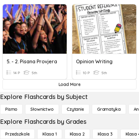
5. - 2. Pisana Provjera
Opinion Writing
14 P
5th
10 P
5th
Load More
Explore Flashcards by Subject
Pismo
Słownictwo
Czytanie
Gramatyka
An
Explore Flashcards by Grades
Przedszkole
Klasa 1
Klasa 2
Klasa 3
Klasa 