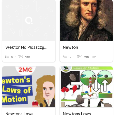
Wektor Na Płaszczyźnie
Newton
6 P
9th
10 P
9th - 11th
Newtons Laws
Newtons Laws