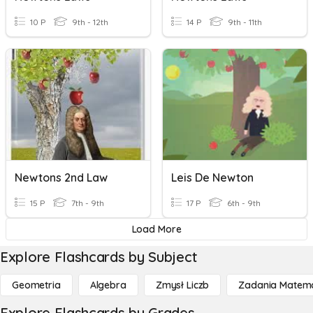
10 P
9th - 12th
14 P
9th - 11th
Newtons 2nd Law
Leis De Newton
15 P
7th - 9th
17 P
6th - 9th
Load More
Explore Flashcards by Subject
Geometria
Algebra
Zmysł Liczb
Zadania Matema
Explore Flashcards by Grades