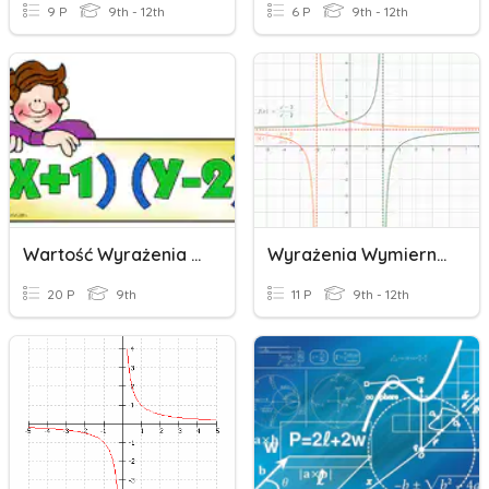
9 P
9th - 12th
6 P
9th - 12th
Wartość Wyrażenia Z Jedną Zmienną
Wyrażenia Wymierne; Równania Wymierne Zp
20 P
9th
11 P
9th - 12th