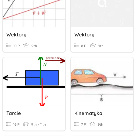
Wektory
Wektory
10 P
9th
8 P
9th
Tarcie
Kinematyka
16 P
9th - 11th
7 P
9th