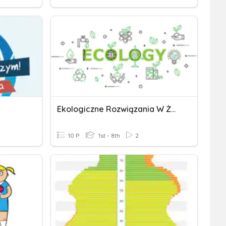
Ekologiczne Rozwiązania W Życiu Codziennym
10 P
1st - 8th
2