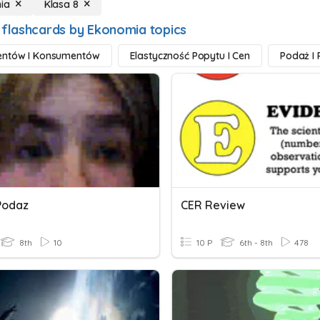
ia
Klasa 8
 flashcards by Ekonomia topics
entów I Konsumentów
Elastyczność Popytu I Cen
Podaż I 
Podaz
CER Review
8th
10
10 P
6th - 8th
478