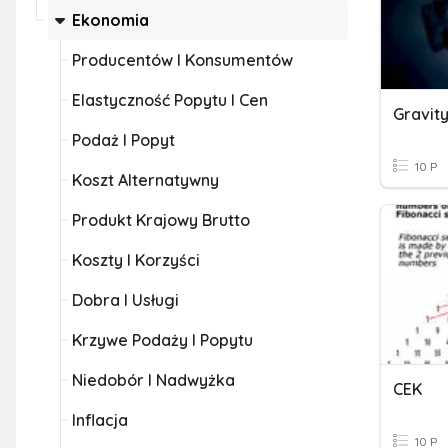
Ekonomia
Producentów I Konsumentów
Elastyczność Popytu I Cen
Gravit
Podaż I Popyt
10 P
Koszt Alternatywny
Produkt Krajowy Brutto
Koszty I Korzyści
Dobra I Usługi
Krzywe Podaży I Popytu
Niedobór I Nadwyżka
CEK
Inflacja
10 P