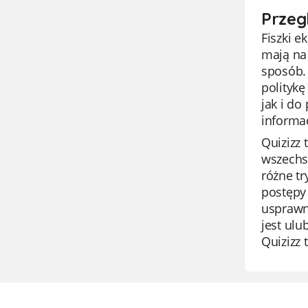
Przeg
Fiszki e
mają na
sposób.
politykę
jak i d
informac
Quizizz 
wszechst
różne t
postępy 
usprawni
jest ulu
Quizizz 