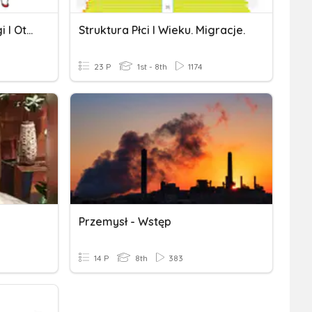
Przyczyny, Skutki Nadwagi I Otyłości U Nastolatków.
Struktura Płci I Wieku. Migracje.
23 P
1st - 8th
1174
Przemysł - Wstęp
14 P
8th
383