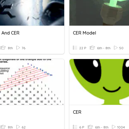
y And CER
CER Model
8th
76
22 P
6th - 8th
50
CER
8th
62
6 P
6th - 8th
1004