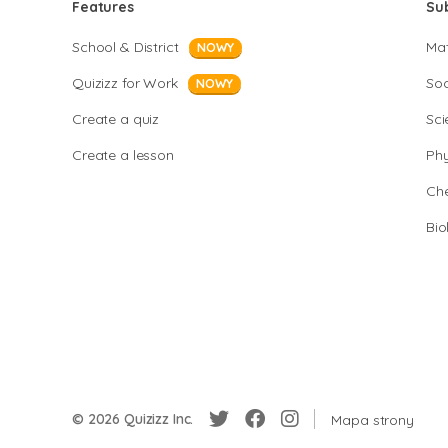
Features
Su
School & District
Ma
NOWY
Quizizz for Work
Soc
NOWY
Create a quiz
Sci
Create a lesson
Phy
Che
Bio
© 2026 Quizizz Inc.
Mapa strony