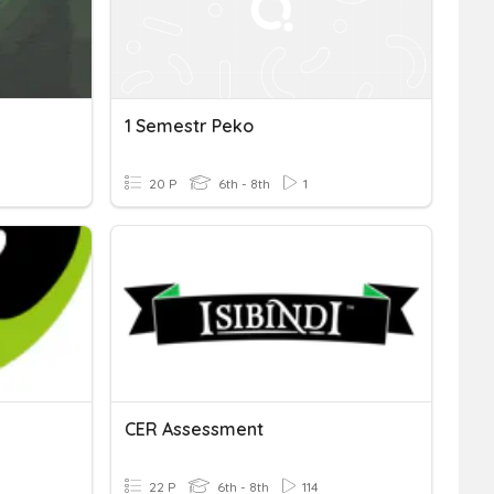
1 Semestr Peko
20 P
6th - 8th
1
CER Assessment
22 P
6th - 8th
114