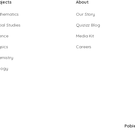
bjects
About
thematics
Our Story
ial Studies
Quizizz Blog
ence
Media Kit
sics
Careers
mistry
logy
Pobi