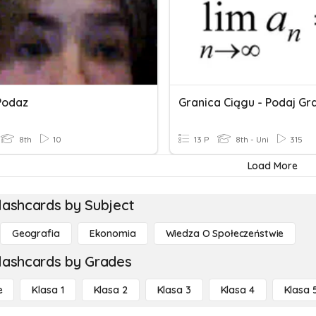
Podaz
8th
10
13 P
8th - Uni
315
Load More
lashcards by Subject
Geografia
Ekonomia
Wiedza O Społeczeństwie
lashcards by Grades
e
Klasa 1
Klasa 2
Klasa 3
Klasa 4
Klasa 