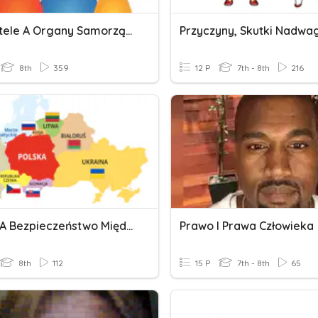
Obywatele A Organy Samorządu
8th
359
12 P
7th - 8th
216
Polska A Bezpieczeństwo Międzynarodowe
Prawo I Prawa Człowieka
8th
112
15 P
7th - 8th
65