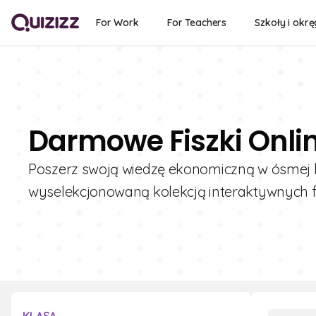
For Work
For Teachers
Szkoły i okrę
Darmowe Fiszki Onli
Poszerz swoją wiedzę ekonomiczną w ósmej kla
wyselekcjonowaną kolekcją interaktywnych f