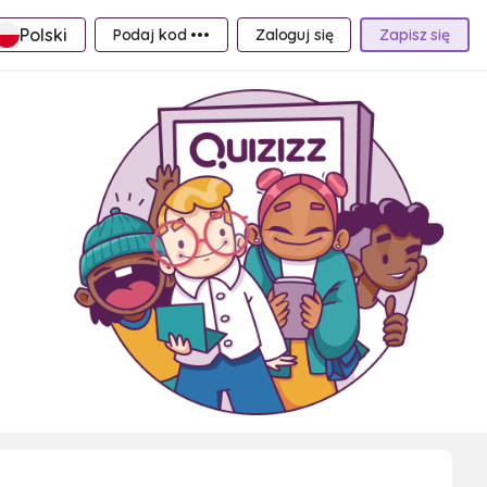
Polski
Podaj kod •••
Zaloguj się
Zapisz się