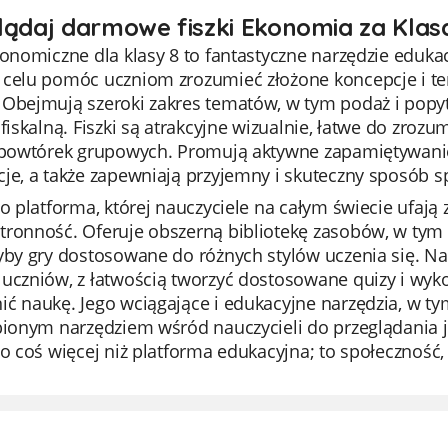
lądaj darmowe fiszki Ekonomia za Klas
konomiczne dla klasy 8 to fantastyczne narzędzie edukacy
 celu pomóc uczniom zrozumieć złożone koncepcje i te
 Obejmują szeroki zakres tematów, w tym podaż i popyt
 fiskalną. Fiszki są atrakcyjne wizualnie, łatwe do zroz
o powtórek grupowych. Promują aktywne zapamiętywan
je, a także zapewniają przyjemny i skuteczny sposób s
to platforma, której nauczyciele na całym świecie ufają
ronność. Oferuje obszerną bibliotekę zasobów, w tym n
ryby gry dostosowane do różnych stylów uczenia się. 
uczniów, z łatwością tworzyć dostosowane quizy i wykor
ć naukę. Jego wciągające i edukacyjne narzędzia, w tym
bionym narzędziem wśród nauczycieli do przeglądania j
to coś więcej niż platforma edukacyjna; to społeczność,