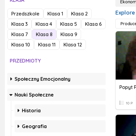
KLASA
Ekonom
Explore
Przedszkole
Klasa 1
Klasa 2
Klasa 3
Klasa 4
Klasa 5
Klasa 6
Produc
Klasa 7
Klasa 8
Klasa 9
Klasa 10
Klasa 11
Klasa 12
PRZEDMIOTY
Społeczny Emocjonalny
Popyt 
Nauki Społeczne
10 P
Historia
Geografia