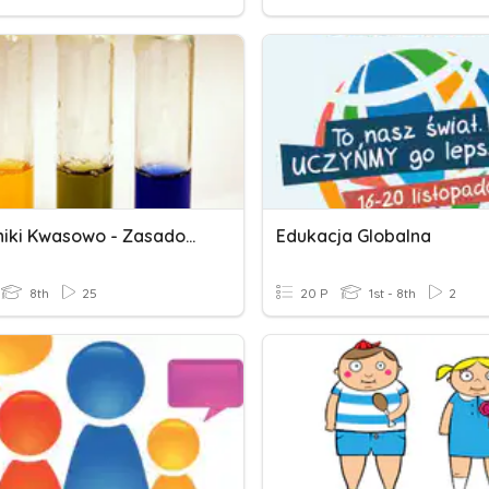
Wskaźniki Kwasowo - Zasadowe
Edukacja Globalna
8th
25
20 P
1st - 8th
2