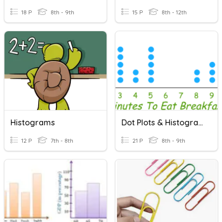
18 P
8th - 9th
15 P
8th - 12th
Histograms
Dot Plots & Histograms
12 P
7th - 8th
21 P
8th - 9th