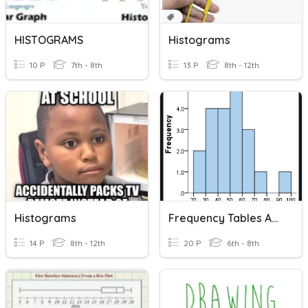
HISTOGRAMS
Histograms
10 P
7th - 8th
13 P
8th - 12th
Histograms
Frequency Tables And Histograms
14 P
8th - 12th
20 P
6th - 8th