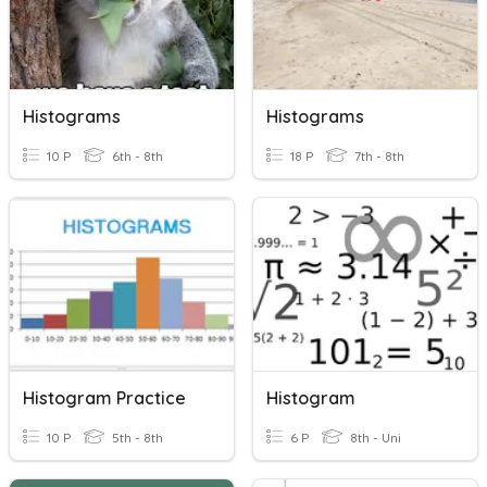
Histograms
Histograms
10 P
6th - 8th
18 P
7th - 8th
Histogram Practice
Histogram
10 P
5th - 8th
6 P
8th - Uni