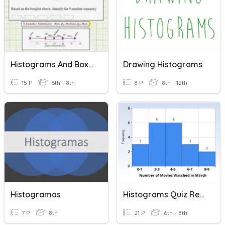
Histograms And Box Plots
Drawing Histograms
15 P
6th - 8th
8 P
8th - 12th
Histogramas
Histograms Quiz Review 2022
7 P
8th
21 P
6th - 8th