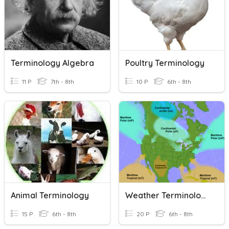
Terminology Algebra
Poultry Terminology
11 P
7th - 8th
10 P
6th - 8th
Animal Terminology
Weather Terminology
15 P
6th - 8th
20 P
6th - 8th