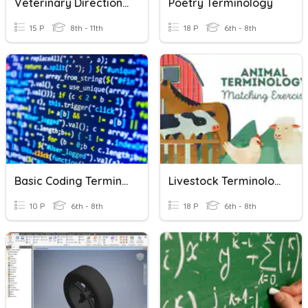
Veterinary Directional Terminology
Poetry Terminology
15 P
8th - 11th
18 P
6th - 8th
Basic Coding Terminology
Livestock Terminology
10 P
6th - 8th
18 P
6th - 8th