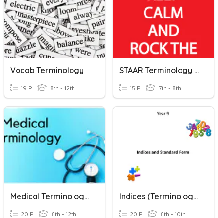
Vocab Terminology
STAAR Terminology ELA 7th
19 P
8th - 12th
15 P
7th - 8th
Medical Terminology - Root Words
Indices (terminology)
20 P
8th - 12th
20 P
8th - 10th