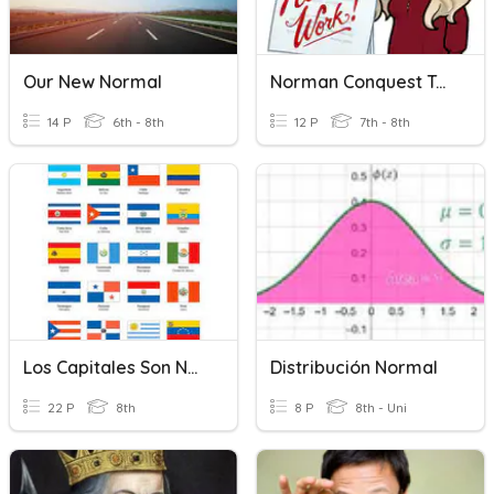
Our New Normal
Norman Conquest Terminology
14 P
6th - 8th
12 P
7th - 8th
Los Capitales Son Normales
Distribución Normal
22 P
8th
8 P
8th - Uni