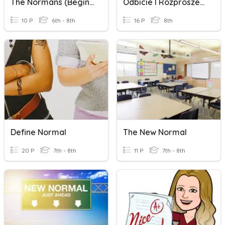
The Normans (beginner Quiz)
Odbicie I Rozproszenie Światła. Zwierciadła
10 P
6th - 8th
16 P
8th
Define Normal
The New Normal
20 P
7th - 8th
11 P
7th - 8th