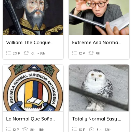
William The Conquerer And The Norman Conquest
Extreme And Normal Adjectives
20 P
6th - 8th
12 P
8th
La Normal Que Soñamos
Totally Normal Easy Quiz
12 P
8th - 11th
10 P
8th - 12th