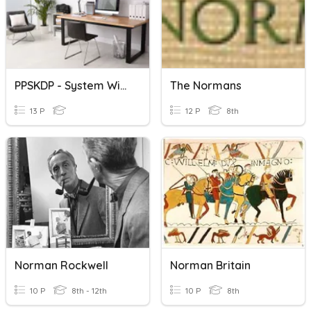
PPSKDP - System Windows I Licencje Oprogramowania
The Normans
13 P
12 P
8th
Norman Rockwell
Norman Britain
10 P
8th - 12th
10 P
8th