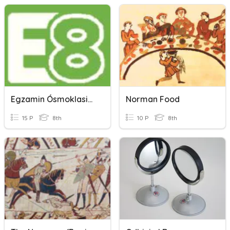
Egzamin Ósmoklasisty Część 1
Norman Food
15 P
8th
10 P
8th