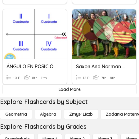
ÁNGULO EN POSICIÓN NORMAL
Saxon And Norman Armies
10 P
8th - 11th
12 P
7th - 8th
Load More
Explore Flashcards by Subject
Geometria
Algebra
Zmysł Liczb
Zadania Matema
Explore Flashcards by Grades