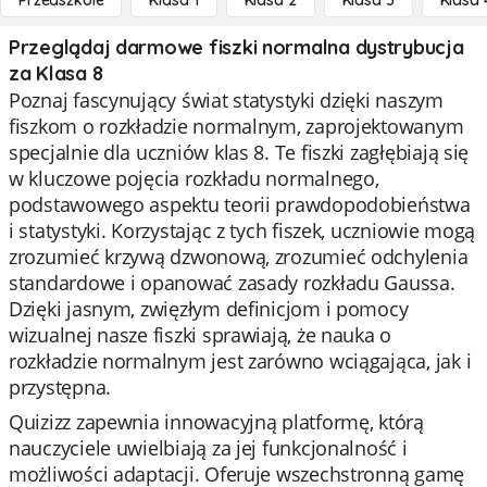
Przedszkole
Klasa 1
Klasa 2
Klasa 3
Klasa 
Przeglądaj darmowe fiszki normalna dystrybucja
za Klasa 8
Poznaj fascynujący świat statystyki dzięki naszym
fiszkom o rozkładzie normalnym, zaprojektowanym
specjalnie dla uczniów klas 8. Te fiszki zagłębiają się
w kluczowe pojęcia rozkładu normalnego,
podstawowego aspektu teorii prawdopodobieństwa
i statystyki. Korzystając z tych fiszek, uczniowie mogą
zrozumieć krzywą dzwonową, zrozumieć odchylenia
standardowe i opanować zasady rozkładu Gaussa.
Dzięki jasnym, zwięzłym definicjom i pomocy
wizualnej nasze fiszki sprawiają, że nauka o
rozkładzie normalnym jest zarówno wciągająca, jak i
przystępna.
Quizizz zapewnia innowacyjną platformę, którą
nauczyciele uwielbiają za jej funkcjonalność i
możliwości adaptacji. Oferuje wszechstronną gamę