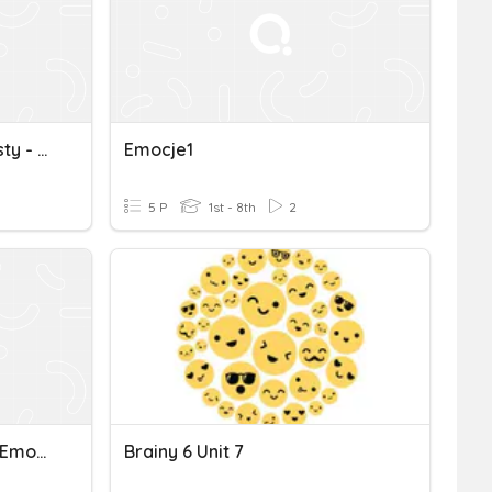
Repetytorium Ósmoklasisty - Człowiek (do Uczucia I Emocje)
Emocje1
5 P
1st - 8th
2
Pearson Unit 1 - Uczucia I Emocje, Czasowniki Złożone I Zwro
Brainy 6 Unit 7