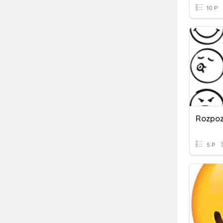
10 P
Rozpoz
5 P