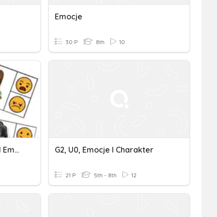
Emocje
30 P
8th
10
8 Kl. - CZŁOWIEK Uczucia I Emocje, Inne (kartkówka)
G2, U0, Emocje I Charakter
21 P
5th - 8th
12