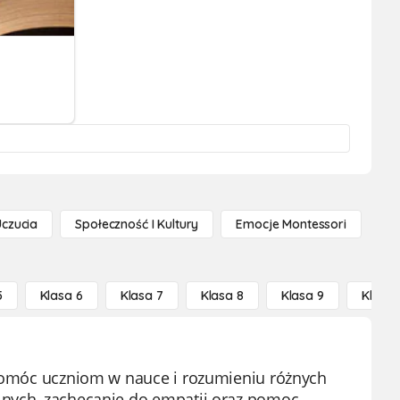
Uczucia
Społeczność I Kultury
Emocje Montessori
5
Klasa 6
Klasa 7
Klasa 8
Klasa 9
Klasa 
a pomóc uczniom w nauce i rozumieniu różnych
lnych, zachęcanie do empatii oraz pomoc