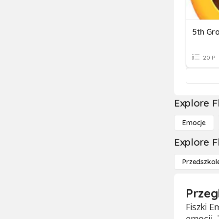
5th Gr
20 P
Explore F
Emocje
Explore F
Przedszkol
Przeg
Fiszki E
emocji.