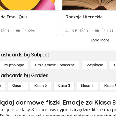
ade Emoji Quiz
Rodzaje Literackie
5th - 8th
1096
10 P
6th - 8th
1426
Load More
lashcards by Subject
Psychologia
Umiejętności Społeczne
Socjologia
lashcards by Grades
e
Klasa 1
Klasa 2
Klasa 3
Klasa 4
Klasa 
lądaj darmowe fiszki Emocje za Klasa 8
mocje dla klasy 8. to innowacyjne narzędzie, które m
 Te fiszki mają na celu poprawę umiejętności emocjona