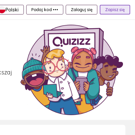
Polski
Podaj kod •••
Zaloguj się
Zapisz się
kszaj