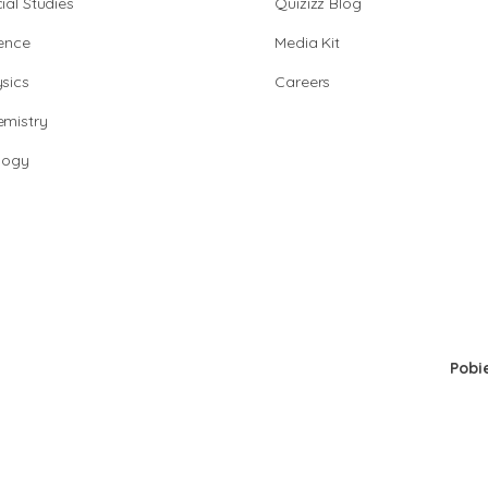
ial Studies
Quizizz Blog
ence
Media Kit
sics
Careers
mistry
logy
Pobi