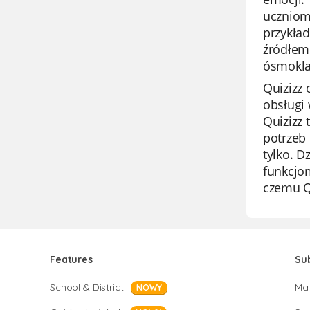
uczniom
przykład
źródłem 
ósmokla
Quizizz 
obsługi 
Quizizz
potrzeb 
tylko. 
funkcjom
czemu Qu
Features
Su
School & District
Ma
NOWY