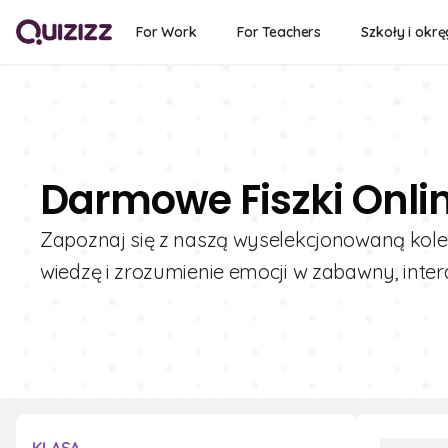
For Work
For Teachers
Szkoły i okrę
Darmowe Fiszki Onlin
Zapoznaj się z naszą wyselekcjonowaną kolekc
wiedzę i zrozumienie emocji w zabawny, inte