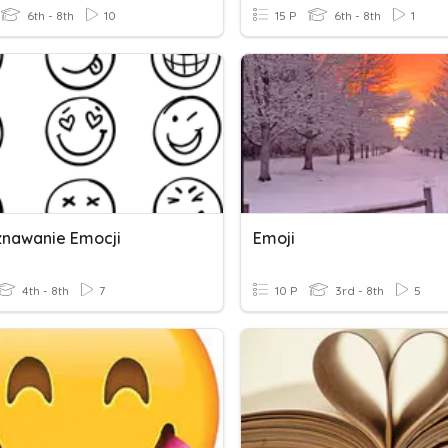
6th - 8th
10
15 P
6th - 8th
1
nawanie Emocji
Emoji
4th - 8th
7
10 P
3rd - 8th
5