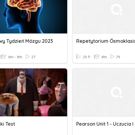
wy Tydzień Mózgu 2023
6th - 8th
27
25 P
8th
79
ki Test