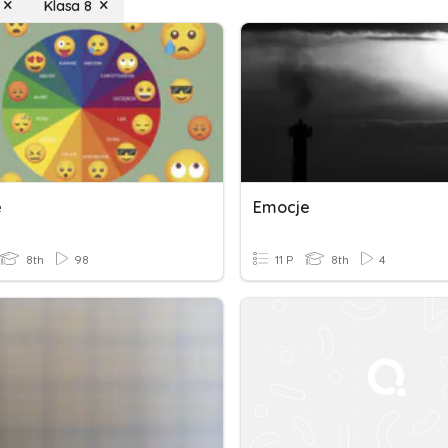
Klasa 8
e
Emocje
8th
98
11 P
8th
4