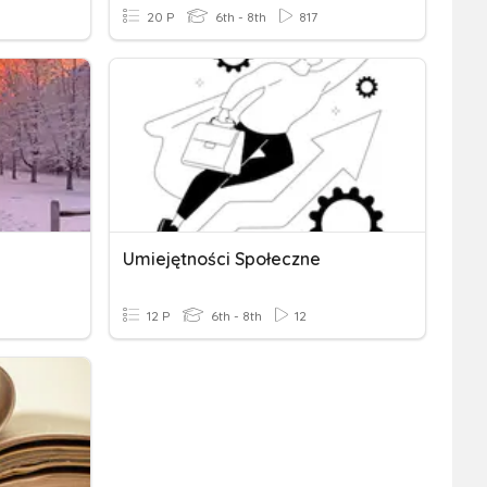
20 P
6th - 8th
817
Umiejętności Społeczne
12 P
6th - 8th
12