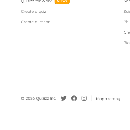
Quizizz for Work
Soc
NOWY
Create a quiz
Sci
Create a lesson
Phy
Che
Bio
© 2026 Quizizz Inc.
Mapa strony