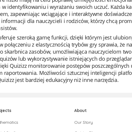
 w identyfikowaniu i wyrażaniu swoich uczuć. Każda ka
em, zapewniając wciągające i interaktywne doświadcze
informacji dla nauczycieli i rodziców, którzy chcą pr
sistów.
oferuje szeroką gamę funkcji, dzięki którym jest ulubi
w połączeniu z elastycznością trybów gry sprawia, że na
 to skarbnica zasobów, umożliwiająca nauczycielom tw
quizów lub wykorzystywanie istniejących do przeglądan
Dzięki Quizizz monitorowanie postępów poszczególnych
 raportowania. Możliwości sztucznej inteligencji platf
izizz jest bardziej edukacyjny niż inne narzędzia.
bjects
About
thematics
Our Story