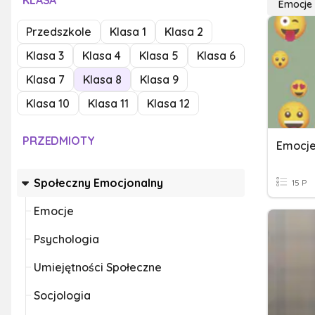
KLASA
Emocje
Przedszkole
Klasa 1
Klasa 2
Klasa 3
Klasa 4
Klasa 5
Klasa 6
Klasa 7
Klasa 8
Klasa 9
Klasa 10
Klasa 11
Klasa 12
PRZEDMIOTY
Emocj
Społeczny Emocjonalny
15 P
Emocje
Psychologia
Umiejętności Społeczne
Socjologia