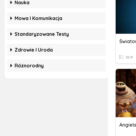
Nauka
Mowa I Komunikacja
Standaryzowane Testy
Świato
Zdrowie I Uroda
10 P
Różnorodny
Angiels