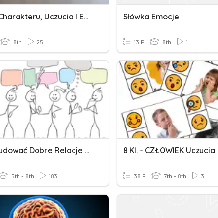
Cechy Charakteru, Uczucia I Emocje
Słówka Emocje
8th
25
13 P
8th
1
Jak Zbudować Dobre Relacje Z Innymi?
5th - 8th
183
38 P
7th - 8th
3