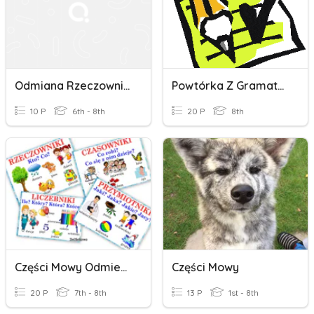
Odmiana Rzeczownika
Powtórka Z Gramatyki
10 P
6th - 8th
20 P
8th
Części Mowy Odmienne Siódmopolscy
Części Mowy
20 P
7th - 8th
13 P
1st - 8th