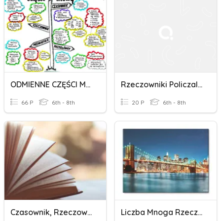
ODMIENNE CZĘŚCI MOWY
Rzeczowniki Policzalne I Niepoliczalne
66 P
6th - 8th
20 P
6th - 8th
Czasownik, Rzeczownik, Przymiotnik
Liczba Mnoga Rzeczowników