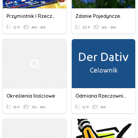
Przymiotnik I Rzeczownik
Zdanie Pojedyncze.
12 P
4th - 8th
20 P
6th - 8th
Określenia Ilościowe
Odmiana Rzeczowników W Celowniku DATIV
16 P
7th - 8th
12 P
8th