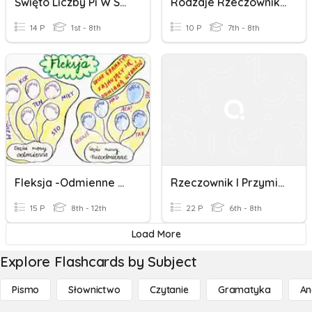
Święto Liczby Pi W SP4
Rodzaje Rzeczowników
14 P
1st - 8th
10 P
7th - 8th
Fleksja -odmienne Części Mowy
Rzeczownik I Przymiotnik Kl.6
15 P
8th - 12th
22 P
6th - 8th
Load More
Explore Flashcards by Subject
Pismo
Słownictwo
Czytanie
Gramatyka
An