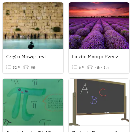
Części Mowy-Test
Liczba Mnoga Rzeczowników Angielskich
32 P
8th
6 P
4th - 8th