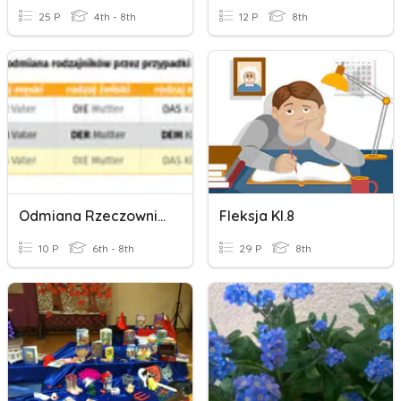
25 P
4th - 8th
12 P
8th
Odmiana Rzeczowników W Celowniku
Fleksja Kl.8
10 P
6th - 8th
29 P
8th