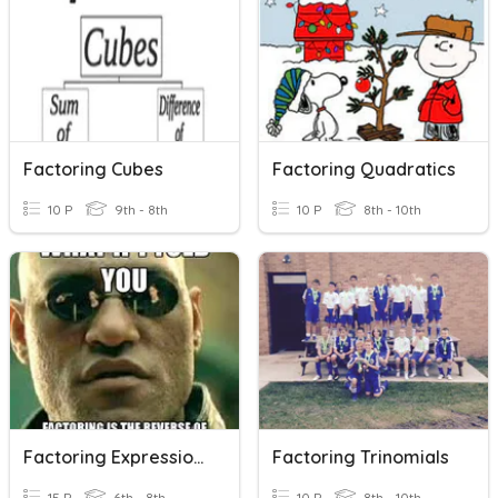
Factoring Cubes
Factoring Quadratics
10 P
9th - 8th
10 P
8th - 10th
Factoring Expressions
Factoring Trinomials
15 P
6th - 8th
10 P
8th - 10th