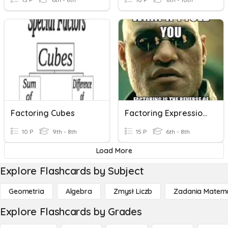
Factoring Cubes
Factoring Expressions
10 P
9th - 8th
15 P
6th - 8th
Load More
Explore Flashcards by Subject
Geometria
Algebra
Zmysł Liczb
Zadania Matema
Explore Flashcards by Grades