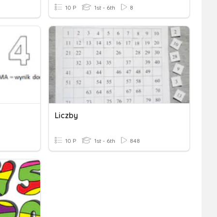
10 P
1st - 6th
8
Liczby
10 P
1st - 6th
848