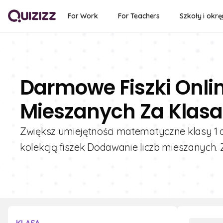
For Work
For Teachers
Szkoły i okrę
Darmowe Fiszki Onli
Mieszanych Za Klasa
Zwiększ umiejętności matematyczne klasy 1 d
kolekcją fiszek Dodawanie liczb mieszanych.