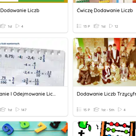
 Dodawanie Liczb
Ćwiczę Dodawanie Liczb
1st
4
13 P
1st
12
Dodawanie I Odejmowanie Liczb Wymiernych
1st
147
15 P
1st - 5th
4