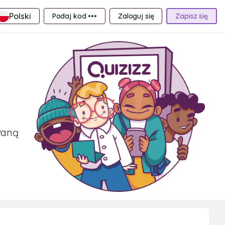
Polski
Podaj kod •••
Zaloguj się
Zapisz się
waną