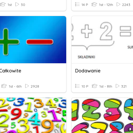
1st
30
14 P
1st - 12th
2243
 Całkowite
Dodawanie
1st - 6th
2928
10 P
1st - 8th
321