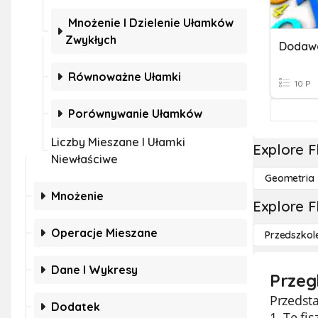
Mnożenie I Dzielenie Ułamków
Zwykłych
Dodawa
Równoważne Ułamki
10 P
Porównywanie Ułamków
Liczby Mieszane I Ułamki
Explore F
Niewłaściwe
Geometria
Mnożenie
Explore F
Operacje Mieszane
Przedszkol
Dane I Wykresy
Przeg
Przedst
Dodatek
1. Te f