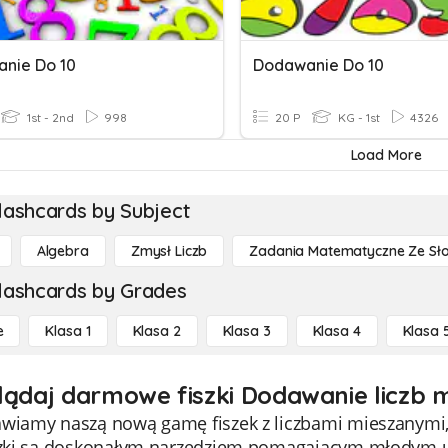
nie Do 10
Dodawanie Do 10
1st - 2nd
998
20 P
KG - 1st
4326
Load More
lashcards by Subject
Algebra
Zmysł Liczb
Zadania Matematyczne Ze Sł
lashcards by Grades
e
Klasa 1
Klasa 2
Klasa 3
Klasa 4
Klasa 
lądaj darmowe fiszki Dodawanie liczb m
awiamy naszą nową gamę fiszek z liczbami mieszanymi,
iszki są doskonałym narzędziem pomagającym młodym u