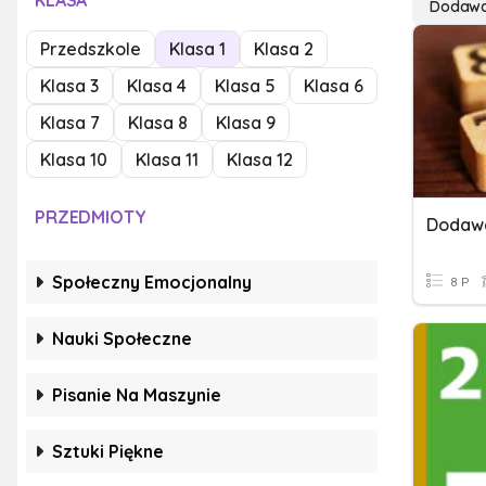
KLASA
Dodawan
Przedszkole
Klasa 1
Klasa 2
Klasa 3
Klasa 4
Klasa 5
Klasa 6
Klasa 7
Klasa 8
Klasa 9
Klasa 10
Klasa 11
Klasa 12
PRZEDMIOTY
Dodawa
Społeczny Emocjonalny
8 P
Nauki Społeczne
Pisanie Na Maszynie
Sztuki Piękne