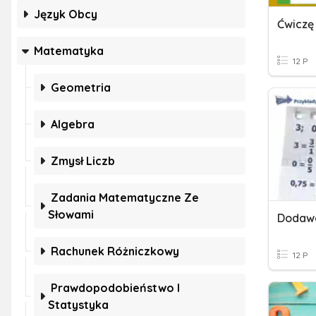
Język Obcy
Ćwiczę
Matematyka
12 P
Geometria
Algebra
Zmysł Liczb
Zadania Matematyczne Ze
Słowami
Rachunek Różniczkowy
12 P
Prawdopodobieństwo I
Statystyka