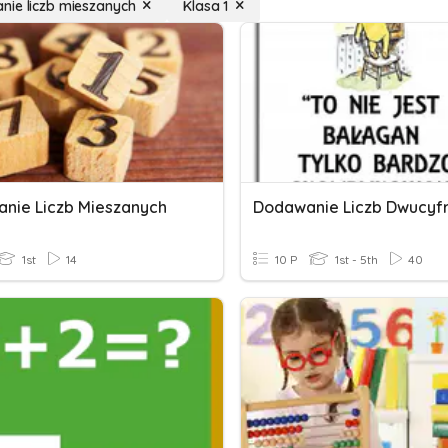
ie liczb mieszanych
Klasa 1
nie Liczb Mieszanych
1st
14
10 P
1st - 5th
40