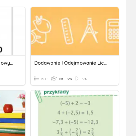
Dodawanie Liczb Dwucyfrowych
Dodawanie I Odejmowanie Liczb Całkowitych
15 P
1st - 6th
194