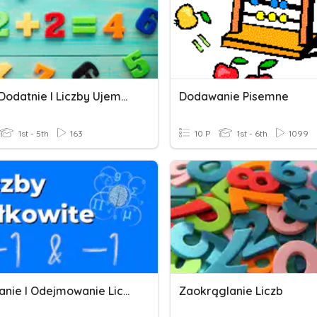
Liczby Dodatnie I Liczby Ujemne
Dodawanie Pisemne
1st - 5th
163
10 P
1st - 6th
1099
Dodawanie I Odejmowanie Liczb Całkowitych
Zaokrąglanie Liczb