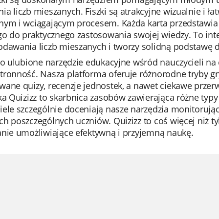
a liczb mieszanych. Fiszki są atrakcyjne wizualnie i ł
nym i wciągającym procesem. Każda karta przedstawia 
 go do praktycznego zastosowania swojej wiedzy. To in
odawania liczb mieszanych i tworzy solidną podstawę 
to ulubione narzędzie edukacyjne wśród nauczycieli na 
tronność. Nasza platforma oferuje różnorodne tryby gr
wane quizy, recenzje jednostek, a nawet ciekawe prze
ka Quizizz to skarbnica zasobów zawierająca różne typy p
ele szczególnie doceniają nasze narzędzia monitorując
h poszczególnych uczniów. Quizizz to coś więcej niż 
anie umożliwiające efektywną i przyjemną naukę.