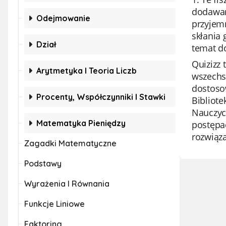
dodawani
Odejmowanie
przyjem
skłania
Dział
temat d
Quizizz 
Arytmetyka I Teoria Liczb
wszechs
dostoso
Procenty, Współczynniki I Stawki
Bibliote
Nauczyci
Matematyka Pieniędzy
postępac
rozwiąz
Zagadki Matematyczne
Podstawy
Wyrażenia I Równania
Funkcje Liniowe
Faktoring