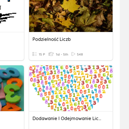
Podzielność Liczb
15 P
1st - 5th
548
Dodawanie I Odejmowanie Liczb Cakowitych