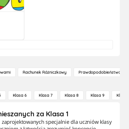
owami
Rachunek Różniczkowy
Prawdopodobieństwo I St
5
Klasa 6
Klasa 7
Klasa 8
Klasa 9
Klasa 
ieszanych za Klasa 1
 zaprojektowanych specjalnie dla uczniów klasy
czniom z łatwością zrozumieć koncepcję