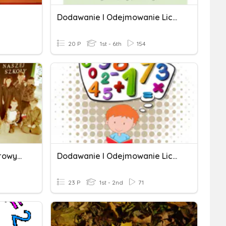
Dodawanie I Odejmowanie Liczb.
20 P
1st - 6th
154
Dodawanie Liczb Trzycyfrowych
Dodawanie I Odejmowanie Liczb
23 P
1st - 2nd
71