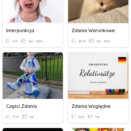
Interpunkcja
Zdania Warunkowe
5 P
1st - 12th
20 P
1st - 3rd
Części Zdania
Zdania Względne
17 P
1st
16 P
1st