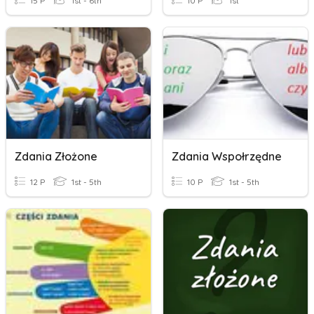
15 P
1st - 6th
10 P
1st
Zdania Złożone
Zdania Wspołrzędne
12 P
1st - 5th
10 P
1st - 5th