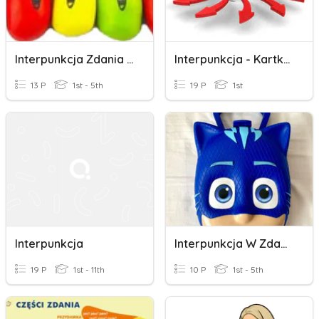
Interpunkcja Zdania Pojedynczego
Interpunkcja - Kartkówka Kl. 8
13 P
1st - 5th
19 P
1st
Interpunkcja
Interpunkcja W Zdaniu Pojedynczym I Złożonym
19 P
1st - 11th
10 P
1st - 5th