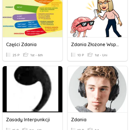
Części Zdania
Zdania Złożone Współrzędnie
25 P
1st - 6th
10 P
1st - Uni
Zasady Interpunkcji
Zdania