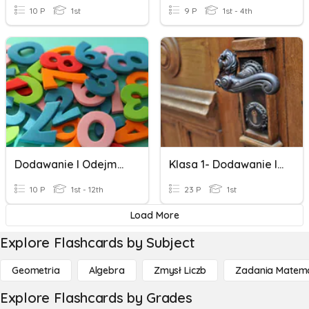
10 P
1st
9 P
1st - 4th
Dodawanie I Odejmowanie W Zakresie 100.
Klasa 1- Dodawanie I Odejmowanie W Zakresie 100- Dziesiątkam
10 P
1st - 12th
23 P
1st
Load More
Explore Flashcards by Subject
Geometria
Algebra
Zmysł Liczb
Zadania Matema
Explore Flashcards by Grades