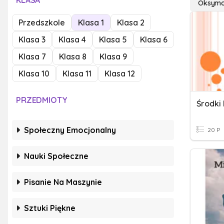
KLASA
Oksymo
Przedszkole
Klasa 1
Klasa 2
Klasa 3
Klasa 4
Klasa 5
Klasa 6
Klasa 7
Klasa 8
Klasa 9
Klasa 10
Klasa 11
Klasa 12
PRZEDMIOTY
Środki
Społeczny Emocjonalny
20 P
Nauki Społeczne
Pisanie Na Maszynie
Sztuki Piękne