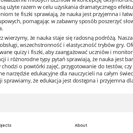
 są użyte razem w celu uzyskania dramatycznego efektu
niom te fiszki sprawiają, że nauka jest przyjemna i ła
rupowych, pomagając w zabawny sposób poszerzyć słown
a.
z wierzymy, że nauka staje się radosną podróżą. Nasza 
obsługi, wszechstronność i elastyczność trybów gry. O
ane quizy i fiszki, aby zaangażować uczniów i monitor
ncji i różnorodne typy pytań sprawiają, że nauka jest b
y chodzi o powtórki zajęć, przygotowanie do testów, cz
e narzędzie edukacyjne dla nauczycieli na całym świec
i sprawiamy, że edukacja jest dostępna i przyjemna dl
bjects
About