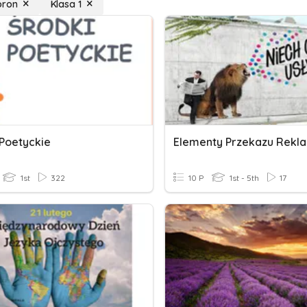
ron
Klasa 1
 Poetyckie
1st
322
10 P
1st - 5th
17