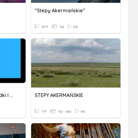
"Stepy Akermańskie"
14 P
1st
69
Sprawdzian - Wideozagadki I Lekcje Przed Nimi
STEPY AKERMAŃSKIE
7 P
1st - 6th
46