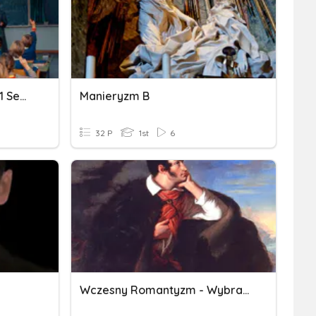
Podsumowanie Wiedzy Z 1 Semestru
Manieryzm B
32 P
1st
6
Wczesny Romantyzm - Wybrane Utwory