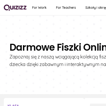
For Work
For Teachers
Szkoły i okrę
Darmowe Fiszki Onli
Zapoznaj się z naszą wciągającą kolekcją f
dziecka dzięki zabawnym i interaktywnym na