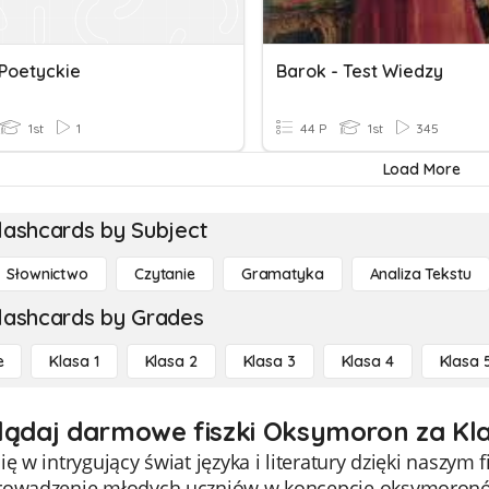
 Poetyckie
Barok - Test Wiedzy
1st
1
44 P
1st
345
Load More
lashcards by Subject
Słownictwo
Czytanie
Gramatyka
Analiza Tekstu
lashcards by Grades
e
Klasa 1
Klasa 2
Klasa 3
Klasa 4
Klasa 
lądaj darmowe fiszki Oksymoron za Kla
ię w intrygujący świat języka i literatury dzięki naszym
rowadzenie młodych uczniów w koncepcję oksymoronów, 