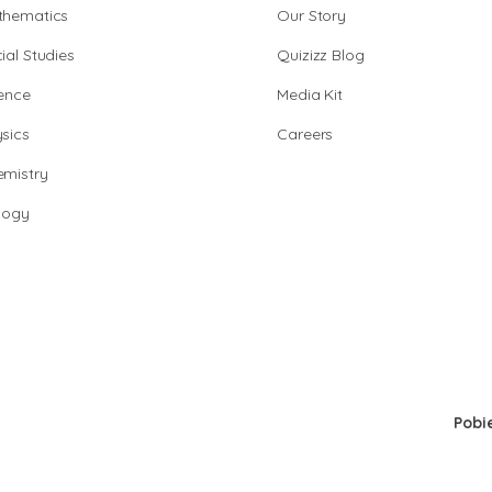
thematics
Our Story
ial Studies
Quizizz Blog
ence
Media Kit
sics
Careers
mistry
logy
Pobi