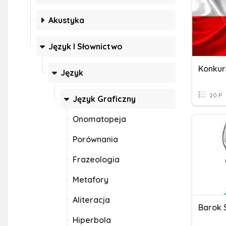
Akustyka
Język I Słownictwo
Konkur
Język
20 P
Język Graficzny
Onomatopeja
Porównania
Frazeologia
Metafory
Aliteracja
Barok 
Hiperbola