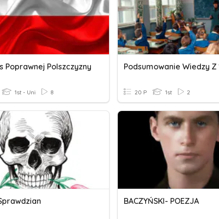
s Poprawnej Polszczyzny
1st - Uni
8
20 P
1st
2
Sprawdzian
BACZYŃSKI- POEZJA