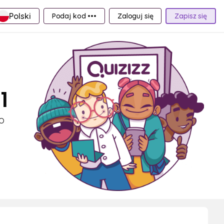
Polski
Podaj kod •••
Zaloguj się
Zapisz się
1
o