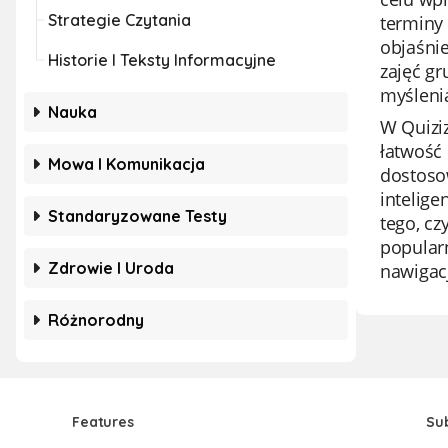
Strategie Czytania
terminy
objaśnie
Historie I Teksty Informacyjne
zajęć g
myśleni
Nauka
W Quiziz
łatwość 
Mowa I Komunikacja
dostosow
intelige
Standaryzowane Testy
tego, cz
popularn
Zdrowie I Uroda
nawigacj
Różnorodny
Features
Su