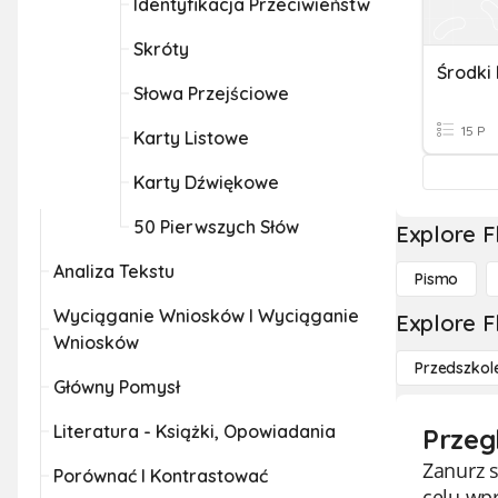
Identyfikacja Przeciwieństw
Skróty
Środki
Słowa Przejściowe
15 P
Karty Listowe
Karty Dźwiękowe
50 Pierwszych Słów
Explore F
Analiza Tekstu
Pismo
Wyciąganie Wniosków I Wyciąganie
Explore F
Wniosków
Przedszkol
Główny Pomysł
Literatura - Książki, Opowiadania
Przeg
Zanurz s
Porównać I Kontrastować
celu wp