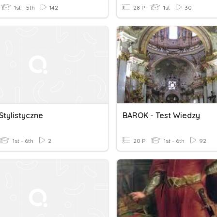
1st - 5th
142
28 P
1st
30
Stylistyczne
BAROK - Test Wiedzy
1st - 6th
2
20 P
1st - 6th
92