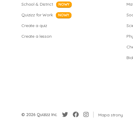
School & District
Ma
NOWY
Quizizz for Work
Soc
NOWY
Create a quiz
Sci
Create a lesson
Phy
Che
Bio
© 2026 Quizizz Inc.
Mapa strony