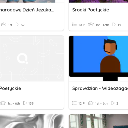
Międzynarodowy Dzień Języka Ojczystego W "Hubalu"
Środki Poetyckie
1st
37
10 P
1st - 12th
19
 Poetyckie
1st - 6th
138
12 P
1st - 6th
2