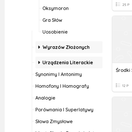
25 P
Oksymoron
Gra Słów
Uosobienie
Wyrazów Złożonych
Urządzenia Literackie
Środki 
Synonimy I Antonimy
Homofony I Homografy
12 P
Analogie
Porównania I Superlatywy
Słowa Zmysłowe