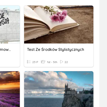
Elementy Przekazu Reklamowego_powtórzenie_TR
Test Ze Środków Stylistycznych
23 P
1st - 5th
22