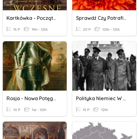
Kartkówka - Początki Średniowiecza W Europie
Sprawdź Czy Potrafisz...dział 1
15 P
9th - 12th
20 P
10th - 12th
Rosja - Nowa Potęga W Europie
Polityka Niemiec W Okupowanej Europie
10 P
1st - 12th
15 P
12th