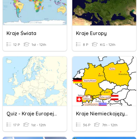
Kraje Świata
Kraje Europy
12 P
1st - 12th
8 P
KG - 12th
Quiz - Kraje Europejskie
Kraje Niemieckojęzyczne
17 P
1st - 12th
36 P
7th - 12th