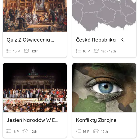
Quiz Z Oświecenia W Polsce I W Europie
Česká Republika - Kraje
15 P
12th
10 P
1st - 12th
Jesień Narodów W Europie
Konflikty Zbrojne
6 P
12th
16 P
12th