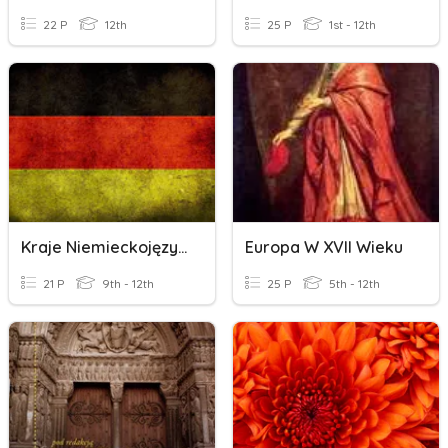
22 P
12th
25 P
1st - 12th
Kraje Niemieckojęzyczne
Europa W XVII Wieku
21 P
9th - 12th
25 P
5th - 12th