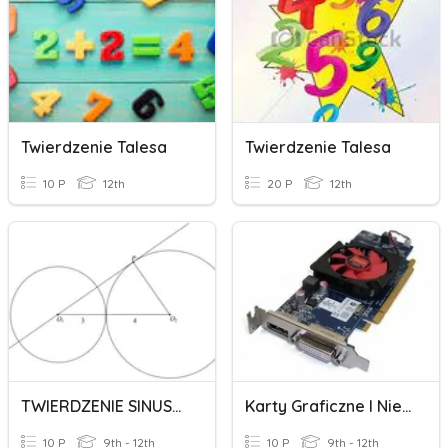
Twierdzenie Talesa
Twierdzenie Talesa
10 P
12th
20 P
12th
TWIERDZENIE SINUSÓW I COSINUSÓW
Karty Graficzne I Nie Tylko...
10 P
9th - 12th
10 P
9th - 12th