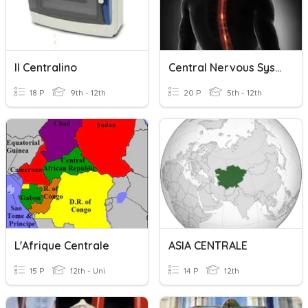
Il Centralino
Central Nervous System
18 P
9th - 12th
20 P
5th - 12th
L'Afrique Centrale
ASIA CENTRALE
15 P
12th - Uni
14 P
12th