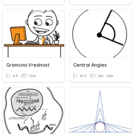
Granicna Vrednost
Central Angles
8 P
12th
10 P
9th - 12th