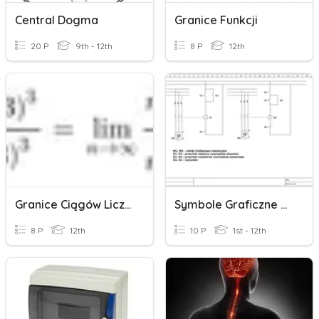
Central Dogma
Granice Funkcji
20 P
9th - 12th
8 P
12th
Granice Ciągów Liczbowych
Symbole Graficzne Na Schematach
8 P
12th
10 P
1st - 12th