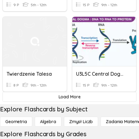
9 P
5th - 12th
15 P
9th - 12th
Twierdzenie Talesa
U3L5C Central Dogma
8 P
9th - 12th
15 P
9th - 12th
Load More
Explore Flashcards by Subject
Geometria
Algebra
Zmysł Liczb
Zadania Matema
Explore Flashcards by Grades