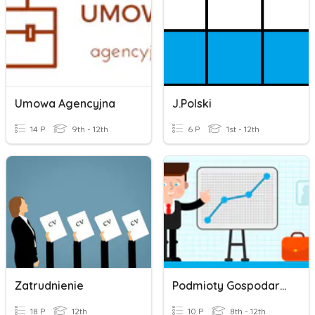
Umowa Agencyjna
J.polski
14 P
9th - 12th
6 P
1st - 12th
Zatrudnienie
Podmioty Gospodarcze
18 P
12th
10 P
8th - 12th