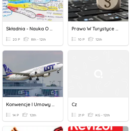
Składnia - Nauka O Wypowiedzeniu
Prawo W Turystyce Część 6
20 P
8th - 12th
10 P
12th
Konwencje I Umowy W Transporcie Lotniczym
Cz
14 P
12th
21 P
KG - 12th