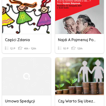
Części Zdania
Najdi A Pojmenuj Podmět
12 P
4th - 12th
10 P
12th
Umowa Spedycji
Czy Warto Się Ubezpieczać?