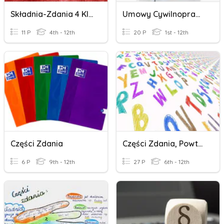
Składnia-Zdania 4 Klasy
Umowy Cywilnoprawne W Turystyce
11 P
4th - 12th
20 P
1st - 12th
Części Zdania
Części Zdania, Powtórka
6 P
9th - 12th
27 P
6th - 12th