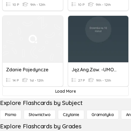
10 P
9th - 12th
10 P
9th - 12th
Zdanie Pojedyncze
Jęz.ang.zaw. -UMOWA SPRZEDAŻY+PRZYPOMNIENIE O PŁATNOŚCI
14 P
1st - 12th
27 P
9th - 12th
Load More
Explore Flashcards by Subject
Pismo
Słownictwo
Czytanie
Gramatyka
An
Explore Flashcards by Grades