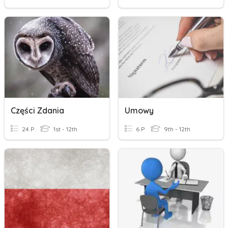
Części Zdania
Umowy
24 P
1st - 12th
6 P
9th - 12th