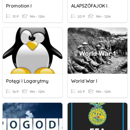
Promotion I
ALAPSZÓFAJOK I.
13 P
9th - 12th
20 P
9th - 12th
Potęgi I Logarytmy
World War I
16 P
9th - 12th
20 P
11th - 12th