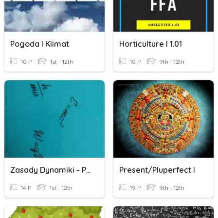
Pogoda I Klimat
Horticulture I 1.01
10 P
1st - 12th
10 P
9th - 12th
Zasady Dynamiki - Podstawa
Present/pluperfect I
14 P
1st - 12th
19 P
9th - 12th