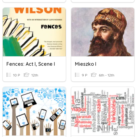
Fences: Act I, Scene I
Mieszko I
10 P
12th
9 P
6th - 12th