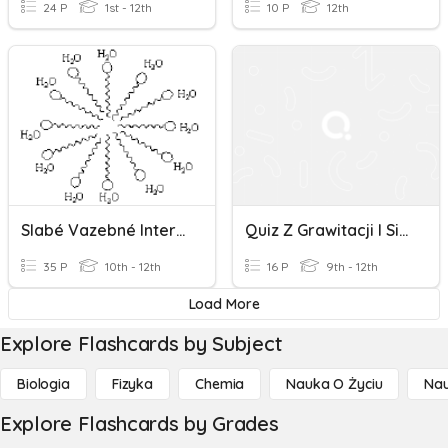
24 P
1st - 12th
10 P
12th
Slabé Vazebné Interakce A Krystaly
Quiz Z Grawitacji I Siły Grawitacji Jako Siła Dośrodkowa
35 P
10th - 12th
16 P
9th - 12th
Load More
Explore Flashcards by Subject
Biologia
Fizyka
Chemia
Nauka O Życiu
Nau
Explore Flashcards by Grades