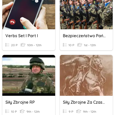
Verbs Set I Part I
Bezpieczeństwo Państwa I Siły Zbrojne RP
20 P
10th - 12th
10 P
1st - 12th
Siły Zbrojne RP
Siły Zbrojne Za Czasów Pierwszych Piastów
10 P
9th - 12th
9 P
9th - 12th