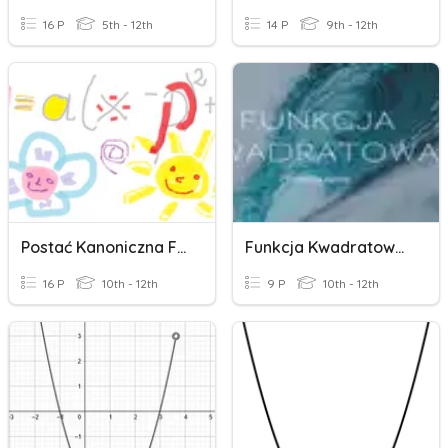
16 P
5th - 12th
14 P
9th - 12th
Postać Kanoniczna Funkcji Kwadratowej
Funkcja Kwadratowa - Rozszerzenie
16 P
10th - 12th
9 P
10th - 12th