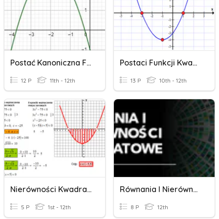
Postać Kanoniczna Funkcji Kwadratowej
Postaci Funkcji Kwadratowej
12 P
11th - 12th
13 P
10th - 12th
Nierówności Kwadratowe
Równania I Nierówności Kwadratowe
5 P
1st - 12th
8 P
12th