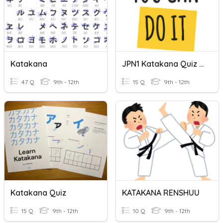
Katakana
JPN1 Katakana Quiz 4 Practice 🤙
47 Q
9th - 12th
15 Q
9th - 12th
Katakana Quiz
KATAKANA RENSHUU
15 Q
9th - 12th
10 Q
9th - 12th