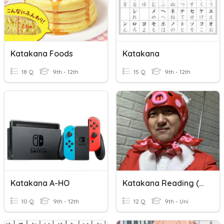
Katakana Foods
Katakana
18 Q
9th - 12th
15 Q
9th - 12th
Katakana A-HO
Katakana Reading (signs)
10 Q
9th - 12th
12 Q
9th - Uni