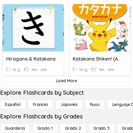
Hiragana & Katakana
Katakana Shiken! (ALL OF THE KATAKANA)
10 Q
9th - 12th
50 Q
9th - 12th
Load More
Explore Flashcards by Subject
Español
Francés
Japonés
Ruso
Lenguaje 
Explore Flashcards by Grades
Guardería
Grado 1
Grado 2
Grado 3
Grad