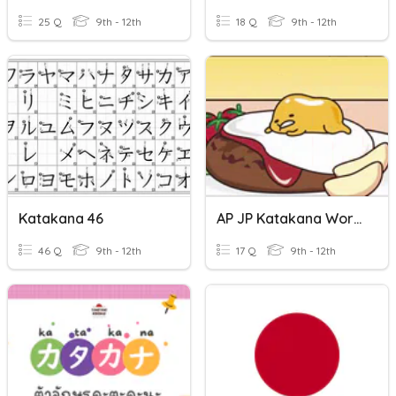
25 Q
9th - 12th
18 Q
9th - 12th
Katakana 46
AP JP Katakana Words
46 Q
9th - 12th
17 Q
9th - 12th