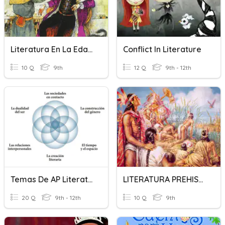
Literatura En La Edad Media
Conflict In Literature
10 Q
9th
12 Q
9th - 12th
Temas De AP Literatura
LITERATURA PREHISPÁNICA GRADO 9°
20 Q
9th - 12th
10 Q
9th