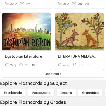
20 Q
9th
21 Q
7th - 9th
Dystopian Literature
LITERATURA MEDIEVAL
15 Q
9th - 10th
48 Q
9th - 11th
Load More
Explore Flashcards by Subject
Escribiendo
Vocabulario
Lectura
Gramática
Explore Flashcards by Grades