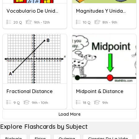
Vocabulario De Unidad 2 - La Escuela
Magnitudes Y Unidades Industrial 4
20 Q
9th - 12th
10 Q
8th - 9th
Fractional Distance
Midpoint & Distance
9 Q
9th - 10th
18 Q
9th
Load More
Explore Flashcards by Subject