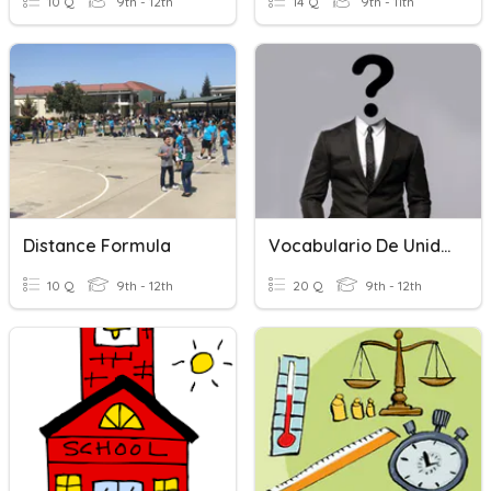
10 Q
9th - 12th
14 Q
9th - 11th
Distance Formula
Vocabulario De Unidad 1
10 Q
9th - 12th
20 Q
9th - 12th