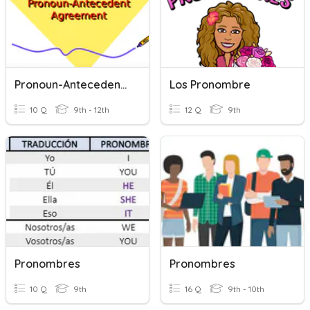
Pronoun-Antecedent Agreement
Los Pronombre
10 Q
9th - 12th
12 Q
9th
Pronombres
Pronombres
10 Q
9th
16 Q
9th - 10th