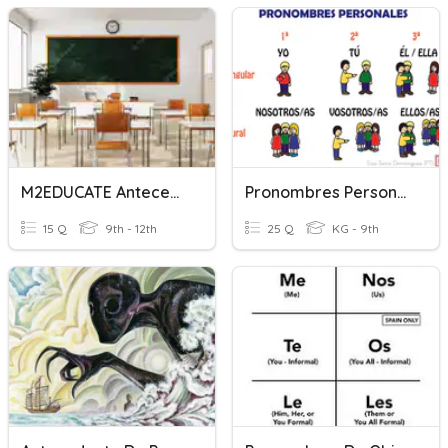
M2EDUCATE Antecedent
Pronombres Personales
15 Q
9th - 12th
25 Q
KG - 9th