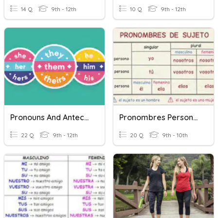
14 Q
9th - 12th
10 Q
9th - 12th
Pronouns And Antecedents
Pronombres Personales
22 Q
9th - 12th
20 Q
9th - 10th