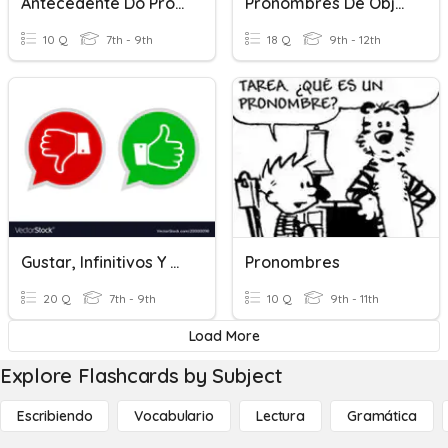
Antecedente Do Pronome Que
Pronombres De Objeto Indirecto
10 Q
7th - 9th
18 Q
9th - 12th
Gustar, Infinitivos Y Pronombres
Pronombres
20 Q
7th - 9th
10 Q
9th - 11th
Load More
Explore Flashcards by Subject
Escribiendo
Vocabulario
Lectura
Gramática