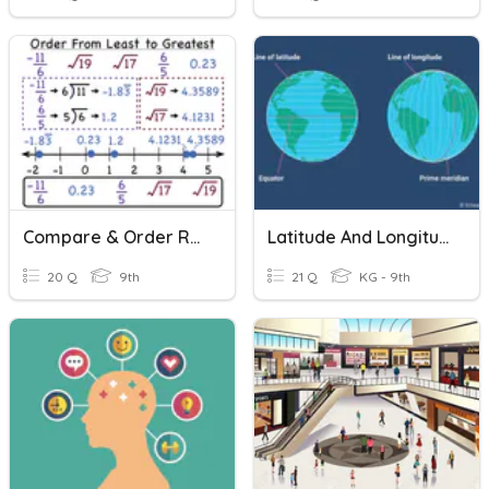
Compare & Order Real Numbers (A1.1.1.1.1)
Latitude And Longitude
20 Q
9th
21 Q
KG - 9th