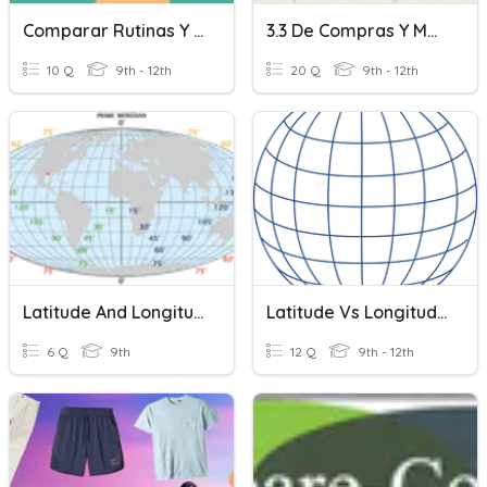
Comparar Rutinas Y Hábitos
3.3 De Compras Y Mandados
10 Q
9th - 12th
20 Q
9th - 12th
Latitude And Longitude
Latitude Vs Longitude
6 Q
9th
12 Q
9th - 12th