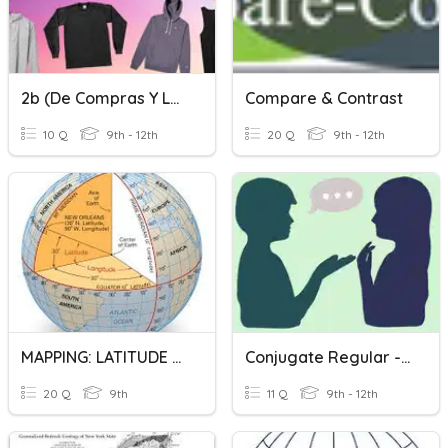
2b (de Compras Y La Ropa)
Compare & Contrast
10 Q
9th - 12th
20 Q
9th - 12th
MAPPING: LATITUDE AND LONGITUDE
Conjugate Regular -AR Verbs: Comprar Y Hablar
20 Q
9th
11 Q
9th - 12th