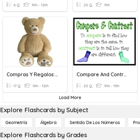
6 Q
9th - 12th
20 Q
9th
Compras Y Regalos: Spanish 2
Compare And Contrast
17 Q
9th - 12th
20 Q
9th - 11th
Load More
Explore Flashcards by Subject
Geometría
Álgebra
Sentido De Los Números
Pro
Explore Flashcards by Grades