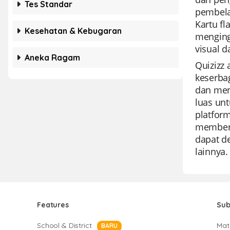
Tes Standar
pembela
Kartu f
Kesehatan & Kebugaran
menging
visual 
Aneka Ragam
Quizizz
keserba
dan men
luas unt
platfor
memberi
dapat d
lainnya.
Features
Sub
School & District
Mat
BARU