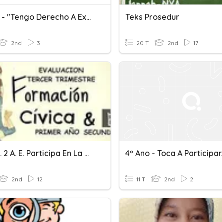
Tutoría - "Tengo Derecho A Expresarme Y Participar" - S/C
Teks Prosedur
2nd
3
20 T
2nd
17
F. C. Y E. 2 A. E. Participa En La Construcción De La Iden.
4º Ano - Toca A Participar.
2nd
12
11 T
2nd
2