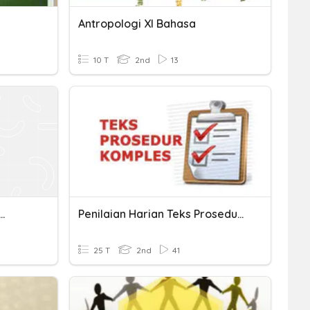
Antropologi XI Bahasa
10 T
2nd
13
..
Penilaian Harian Teks Prosedur Kompleks
25 T
2nd
41