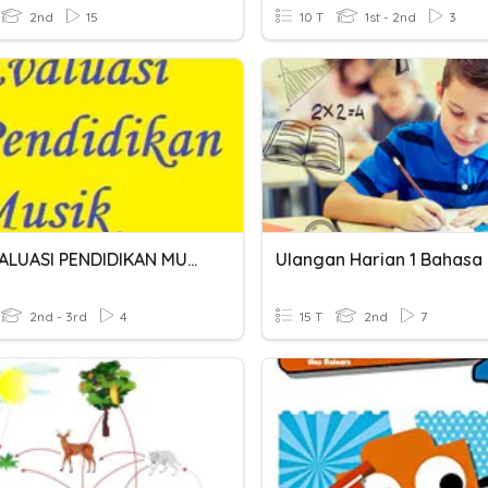
2nd
15
10 T
1st - 2nd
3
UTS EVALUASI PENDIDIKAN MUSIK
2nd - 3rd
4
15 T
2nd
7