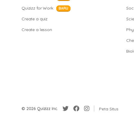
Quizizz for Work
Soci
BARU
Create a quiz
Sci
Create a lesson
Phy
Che
Bio
© 2026 Quizizz Inc.
Peta Situs