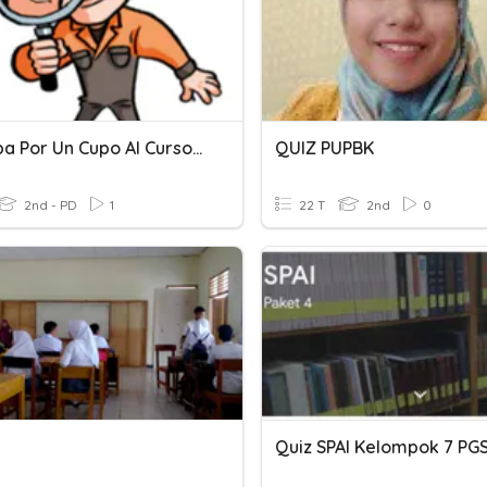
Participa Por Un Cupo Al Curso De Auditor ISO 45001:2018
QUIZ PUPBK
2nd - PD
1
22 T
2nd
0
Quiz SPAI Kelompok 7 PG