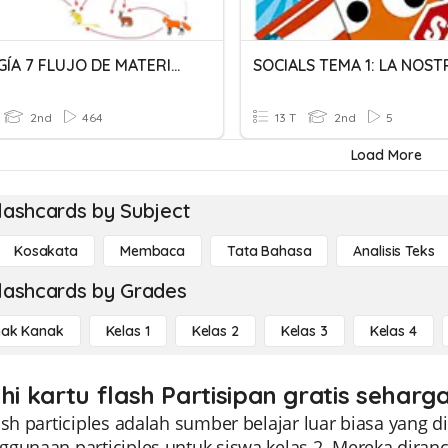
ECOLOGÍA 7 FLUJO DE MATERIA Y ENERGÍA
2nd
464
13 T
2nd
5
Load More
lashcards by Subject
Kosakata
Membaca
Tata Bahasa
Analisis Teks
lashcards by Grades
ak Kanak
Kelas 1
Kelas 2
Kelas 3
Kelas 4
hi kartu flash Partisipan gratis seharga
lash participles adalah sumber belajar luar biasa ya
ggunaan participles untuk siswa kelas 2. Mereka dir