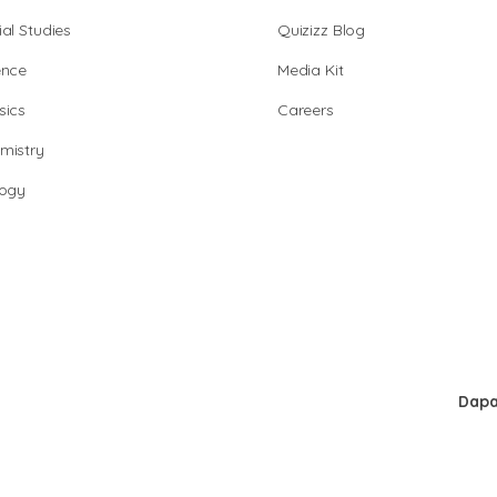
al Studies
Quizizz Blog
ence
Media Kit
sics
Careers
mistry
logy
Dapa