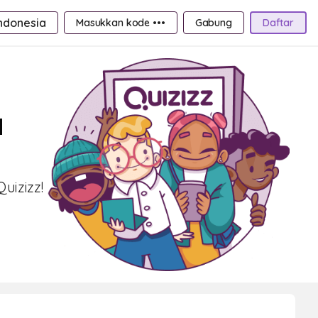
ndonesia
Masukkan kode •••
Gabung
Daftar
a
uizizz!