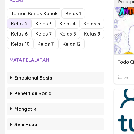
KELAS
Partisi
Taman Kanak Kanak
Kelas 1
Kelas 2
Kelas 3
Kelas 4
Kelas 5
Kelas 6
Kelas 7
Kelas 8
Kelas 9
Kelas 10
Kelas 11
Kelas 12
MATA PELAJARAN
Emosional Sosial
25 T
Penelitian Sosial
Mengetik
Seni Rupa