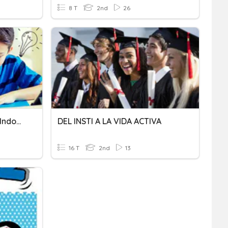
8 T
2nd
26
Ulangan Harian 1 Bahasa Indonesia
DEL INSTI A LA VIDA ACTIVA
16 T
2nd
13