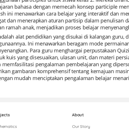
jaran bahasa dengan memecah konsep participle menj
lash ini menawarkan cara belajar yang interaktif dan 
at dan menerapkan aturan partisip dalam penulisan 
dan ramah anak, menjadikan proses belajar menyenan
 adalah alat pendidikan yang disukai di kalangan guru
gunaannya. Ini menawarkan beragam mode permainan,
yenangkan. Para guru menghargai perpustakaan Quiziz
uk kuis yang disesuaikan, ulasan unit, dan materi persi
m memfasilitasi pengalaman pembelajaran yang diperso
kan gambaran komprehensif tentang kemajuan masing-
engan mudah menciptakan pengalaman belajar menarik
jects
About
hematics
Our Story