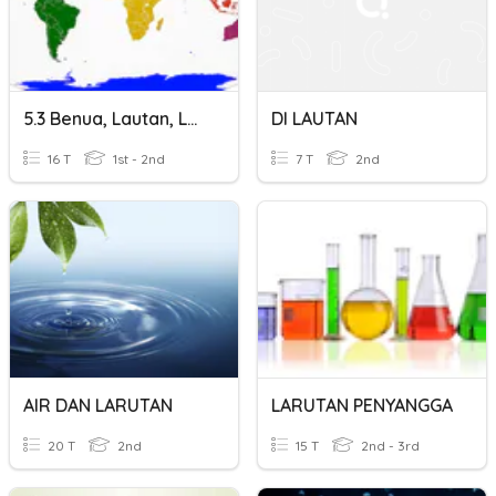
5.3 Benua, Lautan, Laut Utama Dan Selat
DI LAUTAN
16 T
1st - 2nd
7 T
2nd
AIR DAN LARUTAN
LARUTAN PENYANGGA
20 T
2nd
15 T
2nd - 3rd