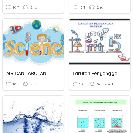
10 T
2nd
15 T
2nd
AIR DAN LARUTAN
Larutan Penyangga
10 T
2nd
10 T
2nd - 3rd