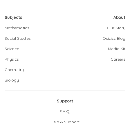
Subjects
About
Mathematics
Our Story
Social Studies
Quizizz Blog
Science
Media Kit
Physics
Careers
Chemistry
Biology
Support
F.A.Q.
Help & Support