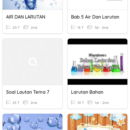
AIR DAN LARUTAN
Bab 5 Air Dan Larutan
20 T
2nd
15 T
1st - 2nd
Soal Lautan Tema 7
Larutan Bahan
25 T
2nd
10 T
1st - 2nd