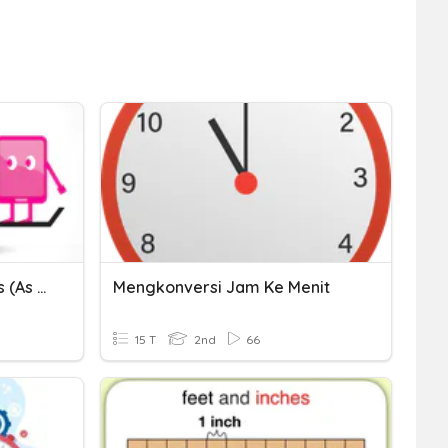
Comparison Of Adjectives (as ... As, Not As ... As)
Mengkonversi Jam Ke Menit
15 T
2nd
66