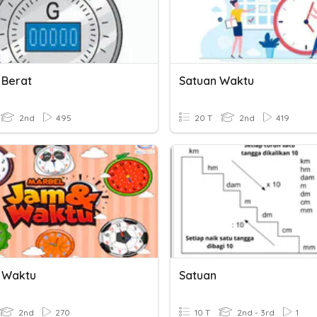
 Berat
Satuan Waktu
2nd
495
20 T
2nd
419
 Waktu
Satuan
2nd
270
10 T
2nd - 3rd
1