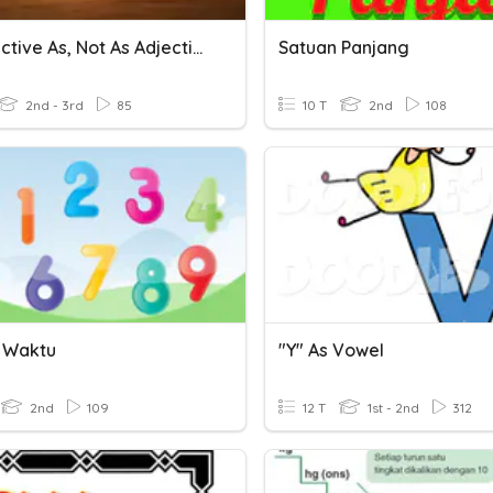
As Adjective As, Not As Adjective As
Satuan Panjang
2nd - 3rd
85
10 T
2nd
108
 Waktu
"Y" As Vowel
2nd
109
12 T
1st - 2nd
312