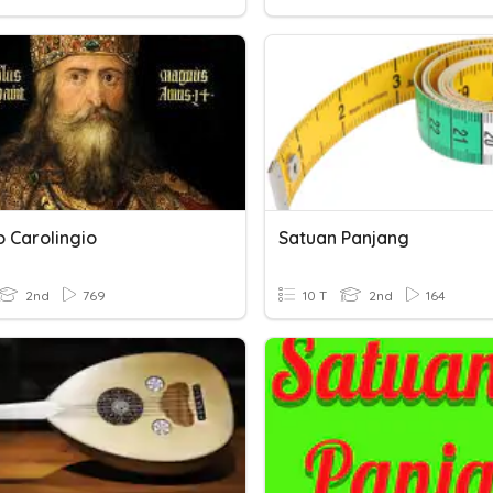
o Carolingio
Satuan Panjang
2nd
769
10 T
2nd
164