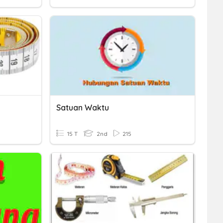
Satuan Waktu
15 T
2nd
215