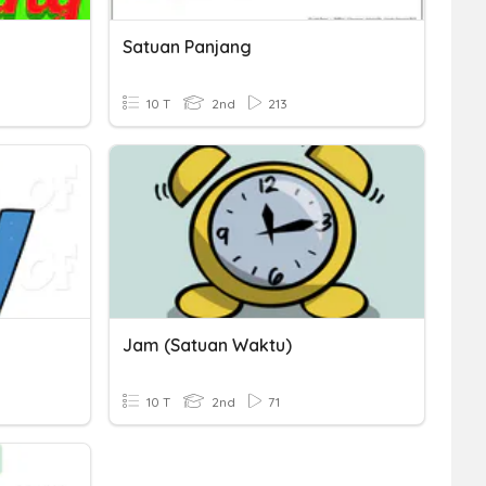
Satuan Panjang
10 T
2nd
213
Jam (Satuan Waktu)
10 T
2nd
71