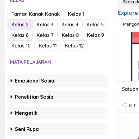
KELAS
Skala d
Explore
Taman Kanak Kanak
Kelas 1
Kelas 2
Kelas 3
Kelas 4
Kelas 5
Mengonv
Kelas 6
Kelas 7
Kelas 8
Kelas 9
Kelas 10
Kelas 11
Kelas 12
MATA PELAJARAN
Emosional Sosial
Satuan
Penelitian Sosial
10 T
Mengetik
Seni Rupa