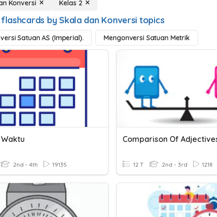
an Konversi
Kelas 2
 flashcards by Skala dan Konversi topics
ersi Satuan AS (Imperial).
Mengonversi Satuan Metrik
 Waktu
2nd - 4th
19135
12 T
2nd - 3rd
1218