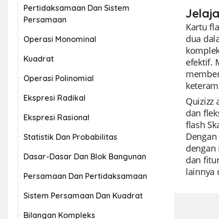
Pertidaksamaan Dan Sistem
Jelaj
Persamaan
Kartu fl
dua dal
Operasi Monominal
komplek
Kuadrat
efektif
memberi
Operasi Polinomial
keteram
Ekspresi Radikal
Quizizz
dan fle
Ekspresi Rasional
flash Sk
Dengan 
Statistik Dan Probabilitas
dengan 
Dasar-Dasar Dan Blok Bangunan
dan fit
lainnya 
Persamaan Dan Pertidaksamaan
Sistem Persamaan Dan Kuadrat
Bilangan Kompleks