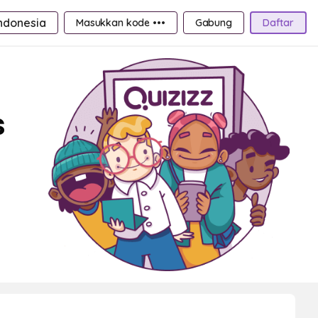
ndonesia
Masukkan kode •••
Gabung
Daftar
s