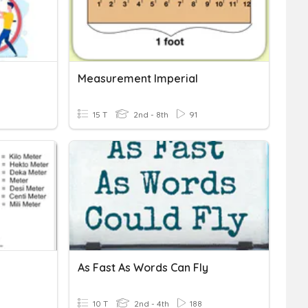
Measurement Imperial
15 T
2nd - 8th
91
As Fast As Words Can Fly
10 T
2nd - 4th
188