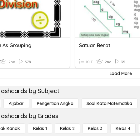
n As Grouping
Satuan Berat
2nd
378
10 T
2nd
35
Load More
lashcards by Subject
Aljabar
Pengertian Angka
Soal Kata Matematika
lashcards by Grades
ak Kanak
Kelas 1
Kelas 2
Kelas 3
Kelas 4