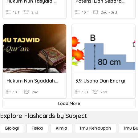
Hukum Nun Tasydid Dan Mim Tasydid
Potensi Dan Sebaran SDA - Pertambangan
12 T
2nd
10 T
2nd - 3rd
Hukum Nun Syaddah Dan Mim Syaddah
3.9. Usaha Dan Energi
10 T
2nd
15 T
2nd
Load More
Explore Flashcards by Subject
Biologi
Fisika
Kimia
Ilmu Kehidupan
Ilmu B