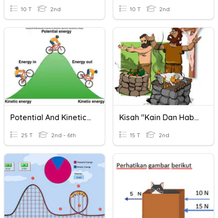
10 T
2nd
10 T
2nd
Potential And Kinetic Energy
Kisah "Kain Dan Habel"
25 T
2nd - 6th
15 T
2nd