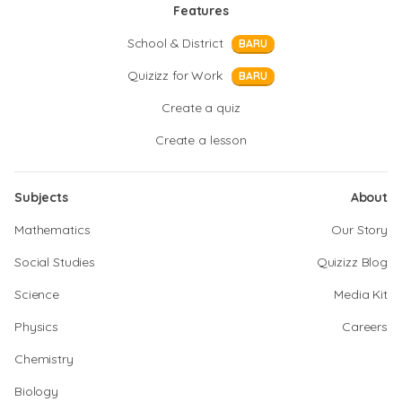
Features
School & District
BARU
Quizizz for Work
BARU
Create a quiz
Create a lesson
Subjects
About
Mathematics
Our Story
Social Studies
Quizizz Blog
Science
Media Kit
Physics
Careers
Chemistry
Biology