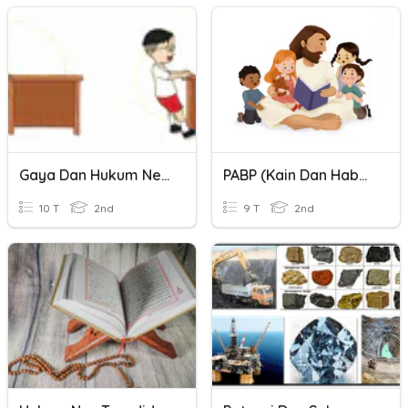
Gaya Dan Hukum Newton (Dewi Kurnia)
PABP (Kain Dan Habel_Nabi Nuh)
10 T
2nd
9 T
2nd