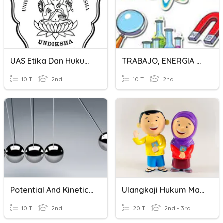
UAS Etika Dan Hukum Kesehatan
TRABAJO, ENERGIA Y POTENCIA
10 T
2nd
10 T
2nd
Potential And Kinetic Energy 2
Ulangkaji Hukum Mad Asli, Nun Dan Mim Syaddah
10 T
2nd
20 T
2nd - 3rd