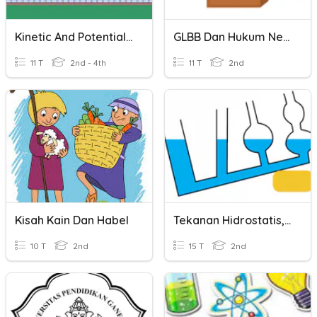
Kinetic And Potential Energy
GLBB Dan Hukum Newton
11 T
2nd - 4th
11 T
2nd
Kisah Kain Dan Habel
Tekanan Hidrostatis, Hukum Pascal Dan Bejana Berhubungan
10 T
2nd
15 T
2nd