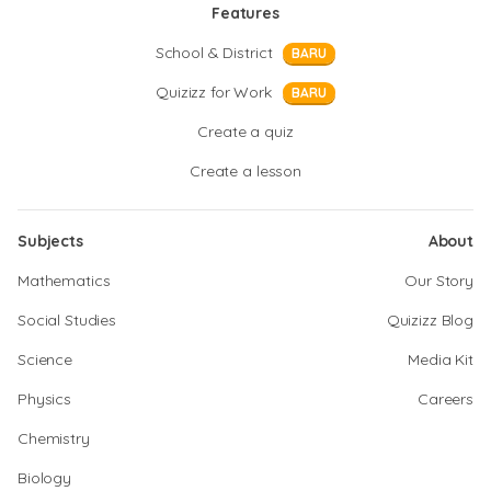
Features
School & District
BARU
Quizizz for Work
BARU
Create a quiz
Create a lesson
Subjects
About
Mathematics
Our Story
Social Studies
Quizizz Blog
Science
Media Kit
Physics
Careers
Chemistry
Biology