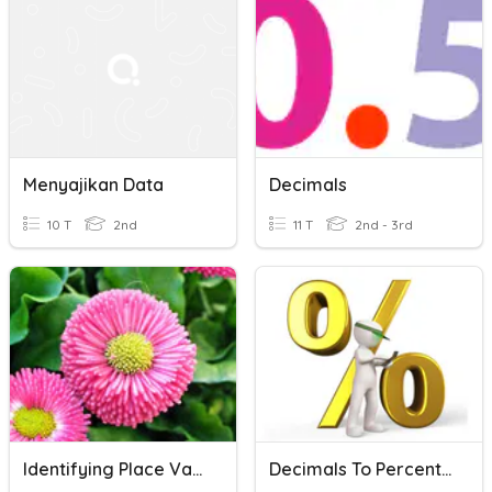
Menyajikan Data
Decimals
10 T
2nd
11 T
2nd - 3rd
Identifying Place Value (decimals)
Decimals To Percentages