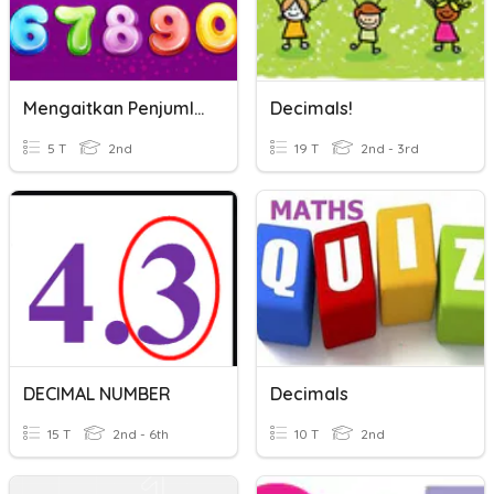
Mengaitkan Penjumlahan Dan Pengurangan
Decimals!
5 T
2nd
19 T
2nd - 3rd
DECIMAL NUMBER
Decimals
15 T
2nd - 6th
10 T
2nd