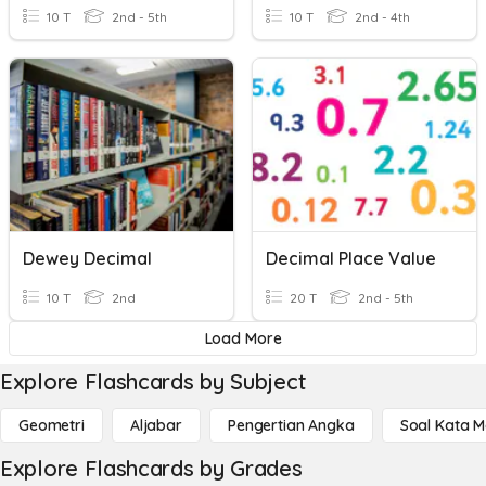
10 T
2nd - 5th
10 T
2nd - 4th
Dewey Decimal
Decimal Place Value
10 T
2nd
20 T
2nd - 5th
Load More
Explore Flashcards by Subject
Geometri
Aljabar
Pengertian Angka
Soal Kata 
Explore Flashcards by Grades