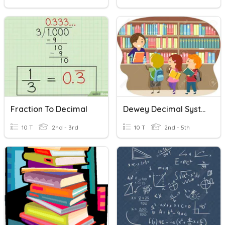
Fraction To Decimal
Dewey Decimal System
10 T
2nd - 3rd
10 T
2nd - 5th