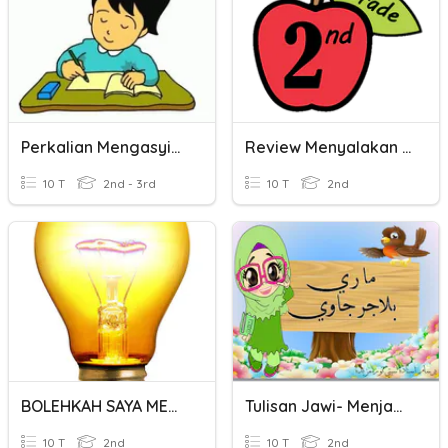
Perkalian Mengasyikan
Review Menyalakan Komputer
10 T
2nd - 3rd
10 T
2nd
BOLEHKAH SAYA MENGALIRKAN ELEKTRIK?
Tulisan Jawi- Menjawikan Perkataan
10 T
2nd
10 T
2nd