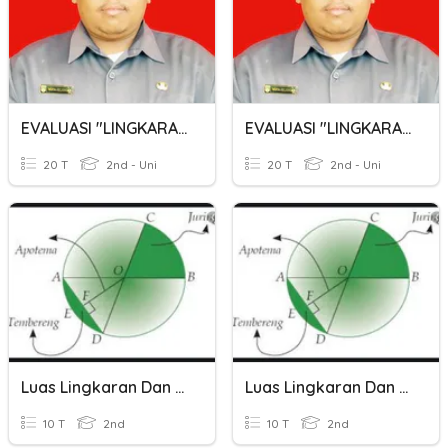
EVALUASI "LINGKARAN"
EVALUASI "LINGKARAN"
20 T
2nd - Uni
20 T
2nd - Uni
Luas Lingkaran Dan Keliling Lingkaran
Luas Lingkaran Dan Keliling Lingkaran
10 T
2nd
10 T
2nd