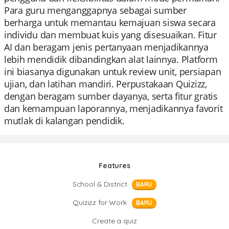
Para guru menganggapnya sebagai sumber
berharga untuk memantau kemajuan siswa secara
individu dan membuat kuis yang disesuaikan. Fitur
AI dan beragam jenis pertanyaan menjadikannya
lebih mendidik dibandingkan alat lainnya. Platform
ini biasanya digunakan untuk review unit, persiapan
ujian, dan latihan mandiri. Perpustakaan Quizizz,
dengan beragam sumber dayanya, serta fitur gratis
dan kemampuan laporannya, menjadikannya favorit
mutlak di kalangan pendidik.
Features
School & District
BARU
Quizizz for Work
BARU
Create a quiz