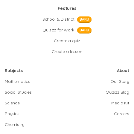
Features
School & District
BARU
Quizizz for Work
BARU
Create a quiz
Create a lesson
Subjects
About
Mathematics
Our Story
Social Studies
Quizizz Blog
Science
Media Kit
Physics
Careers
Chemistry