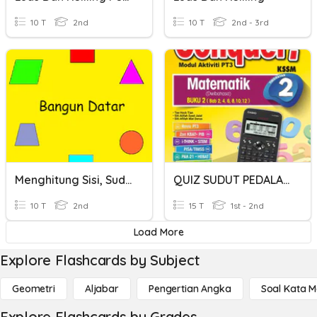
10 T
2nd
10 T
2nd - 3rd
Menghitung Sisi, Sudut Dan Titik Sudut
QUIZ SUDUT PEDALAMAN DAN SUDUT PELUARAN SISI EMPAT
10 T
2nd
15 T
1st - 2nd
Load More
Explore Flashcards by Subject
Geometri
Aljabar
Pengertian Angka
Soal Kata 
Explore Flashcards by Grades