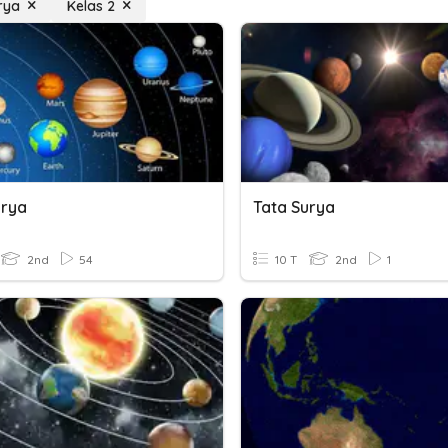
rya
Kelas 2
urya
Tata Surya
2nd
54
10 T
2nd
1