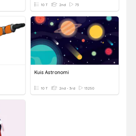
10 T
2nd
73
Kuis Astronomi
10 T
2nd - 3rd
13250