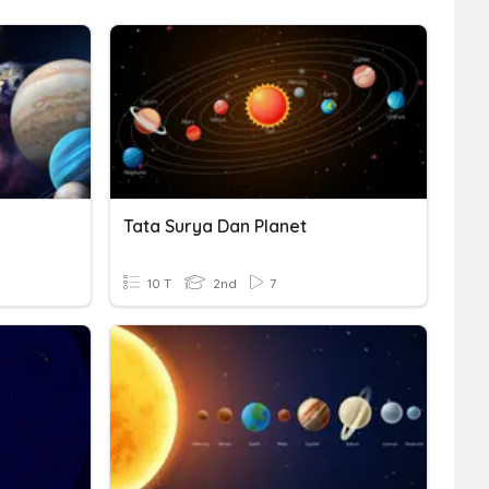
Tata Surya Dan Planet
10 T
2nd
7