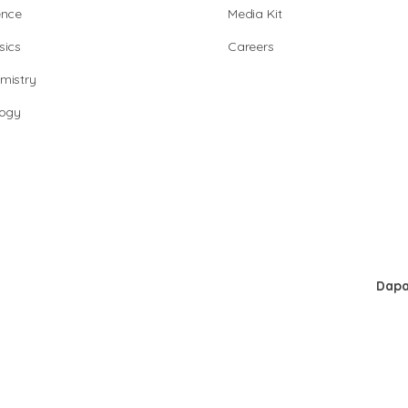
ence
Media Kit
sics
Careers
mistry
logy
Dapa