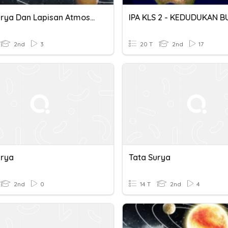
Tata Surya Dan Lapisan Atmosfer
2nd
3
20 T
2nd
17
urya
Tata Surya
2nd
0
14 T
2nd
4