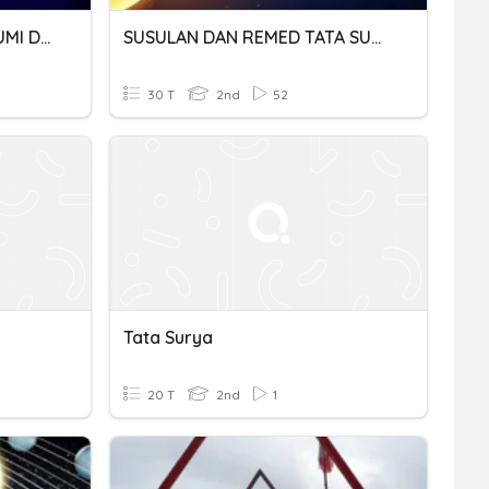
IPA KLS 2 - KEDUDUKAN BUMI Dalam TATA SURYA
SUSULAN DAN REMED TATA SURYA KELAS 7E
30 T
2nd
52
Tata Surya
20 T
2nd
1