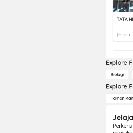
TATA H
20 T
Explore F
Biologi
Explore F
Taman Kan
Jelaj
Perkena
interakt