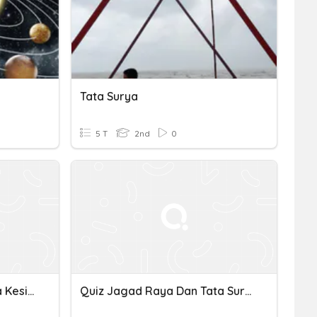
Tata Surya
5 T
2nd
0
Tes Diagnostik Tata Surya Kesiapan Belajar
Quiz Jagad Raya Dan Tata Surya