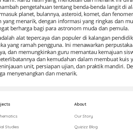
ambah pengetahuan tentang benda-benda langit di al
ermasuk planet, bulannya, asteroid, komet, dan fenomen
n yang menarik, dengan informasi yang ringkas dan 
ngat berharga bagi para astronom muda dan pemula.
adalah alat tepercaya dan populer di kalangan pendid
ka yang ramah pengguna. Ini menawarkan perpustakaa
rya, dan memungkinkan guru memantau kemajuan siswa se
 keterlibatannya dan kemudahan dalam membuat kuis y
ninjauan unit, persiapan ujian, dan praktik mandiri. D
juga menyenangkan dan menarik.
jects
About
hematics
Our Story
al Studies
Quizizz Blog