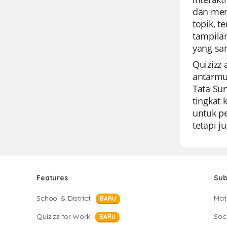
dan men
topik, t
tampila
yang sa
Quizizz 
antarmu
Tata Su
tingkat
untuk pe
tetapi 
Features
Sub
School & District
Mat
BARU
Quizizz for Work
Soci
BARU