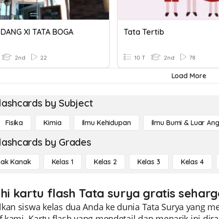
IDANG XI TATA BOGA
Tata Tertib
2nd
22
10 T
2nd
78
Load More
lashcards by Subject
Fisika
Kimia
Ilmu Kehidupan
Ilmu Bumi & Luar An
lashcards by Grades
ak Kanak
Kelas 1
Kelas 2
Kelas 3
Kelas 4
ahi kartu flash Tata surya gratis seharg
lkan siswa kelas dua Anda ke dunia Tata Surya yang me
if kami. Kartu flash yang mendetail dan menarik ini 