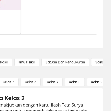
gkasa
Ilmu Fisika
Satuan Dan Pengukuran
Sains Se
Kelas 5
Kelas 6
Kelas 7
Kelas 8
Kelas 9
a Kelas 2
nakjubkan dengan kartu flash Tata Surya
dirancang untuk menumbuhkan rasa ingin tahu