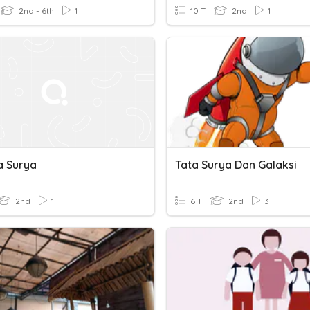
2nd - 6th
1
10 T
2nd
1
a Surya
Tata Surya Dan Galaksi
2nd
1
6 T
2nd
3