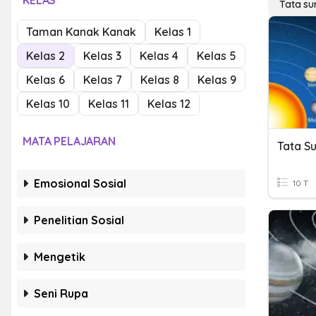
KELAS
Tata su
Taman Kanak Kanak
Kelas 1
Kelas 2
Kelas 3
Kelas 4
Kelas 5
Kelas 6
Kelas 7
Kelas 8
Kelas 9
Kelas 10
Kelas 11
Kelas 12
MATA PELAJARAN
Tata S
Emosional Sosial
10 T
Penelitian Sosial
Mengetik
Seni Rupa