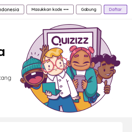
ndonesia
Masukkan kode •••
Gabung
Daftar
a
ncang