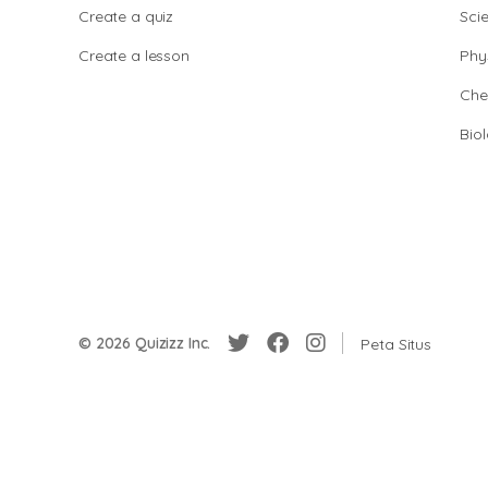
Create a quiz
Sci
Create a lesson
Phy
Che
Bio
© 2026 Quizizz Inc.
Peta Situs