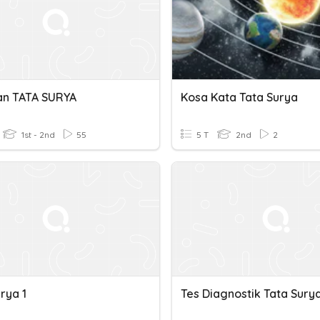
n TATA SURYA
Kosa Kata Tata Surya
1st - 2nd
55
5 T
2nd
2
rya 1