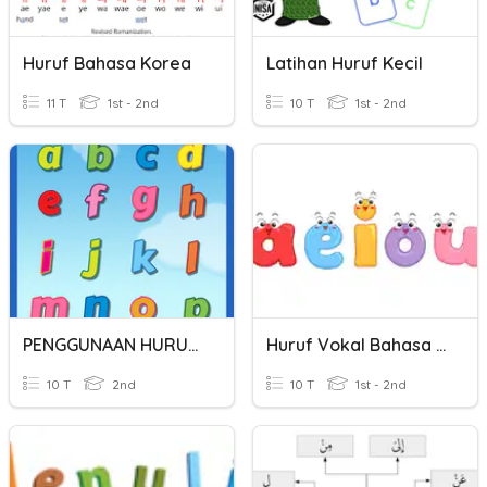
Huruf Bahasa Korea
Latihan Huruf Kecil
11 T
1st - 2nd
10 T
1st - 2nd
PENGGUNAAN HURUF KAPITAL
Huruf Vokal Bahasa Melayu
10 T
2nd
10 T
1st - 2nd