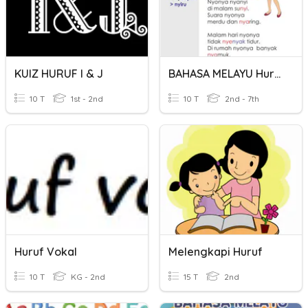
KUIZ HURUF I & J
BAHASA MELAYU Huruf
10 T
1st - 2nd
10 T
2nd - 7th
Huruf Vokal
Melengkapi Huruf
10 T
KG - 2nd
15 T
2nd