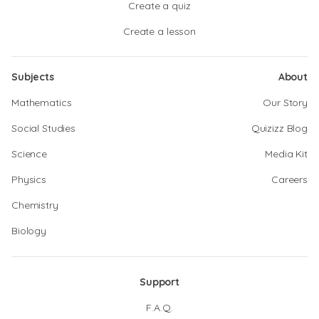
Create a quiz
Create a lesson
Subjects
About
Mathematics
Our Story
Social Studies
Quizizz Blog
Science
Media Kit
Physics
Careers
Chemistry
Biology
Support
F.A.Q.