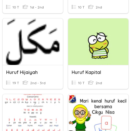
10 T
1st - 2nd
10 T
2nd
Huruf Hijaiyah
Huruf Kapital
19 T
2nd - 3rd
10 T
2nd