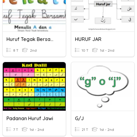
Huruf Tegak Bersambung
HURUF JAR
8 T
2nd
10 T
1st - 2nd
Padanan Huruf Jawi
G/J
7 T
1st - 2nd
21 T
1st - 2nd