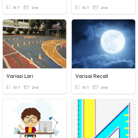
15 T
2nd
10 T
2nd
Variasi Lari
Varisai Recall
10 T
2nd
10 T
2nd