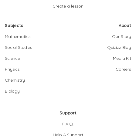
Create a lesson
Subjects
About
Mathematics
Our Story
Social Studies
Quizizz Blog
Science
Media Kit
Physics
Careers
Chemistry
Biology
Support
F.A.Q.
Help & Support