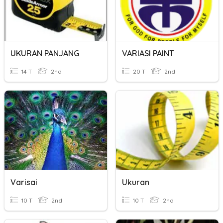
UKURAN PANJANG
VARIASI PAINT
14 T
2nd
20 T
2nd
Varisai
Ukuran
10 T
2nd
10 T
2nd