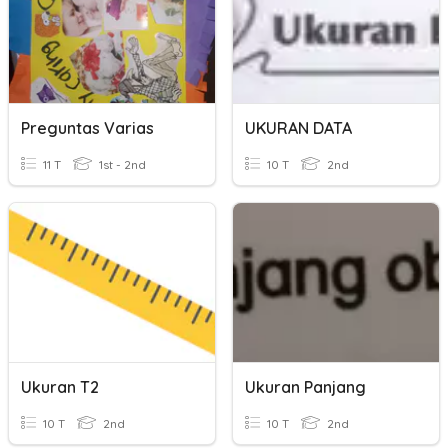
Preguntas Varias
UKURAN DATA
11 T
1st - 2nd
10 T
2nd
Ukuran T2
Ukuran Panjang
10 T
2nd
10 T
2nd