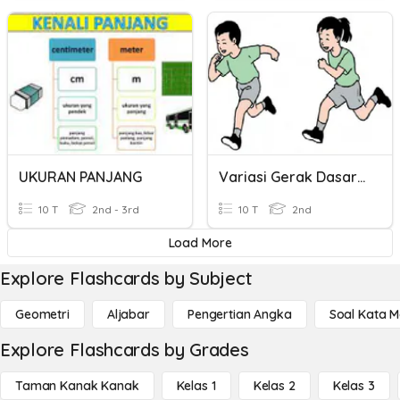
UKURAN PANJANG
Variasi Gerak Dasar Lokomotor
10 T
2nd - 3rd
10 T
2nd
Load More
Explore Flashcards by Subject
Geometri
Aljabar
Pengertian Angka
Soal Kata 
Explore Flashcards by Grades
Taman Kanak Kanak
Kelas 1
Kelas 2
Kelas 3