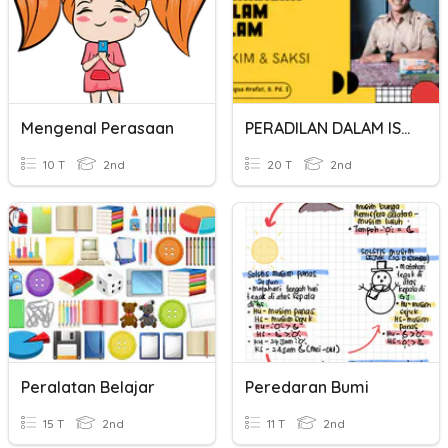
Mengenal Perasaan
PERADILAN DALAM ISLAM
10 T
2nd
20 T
2nd
Peralatan Belajar
Peredaran Bumi
15 T
2nd
11 T
2nd