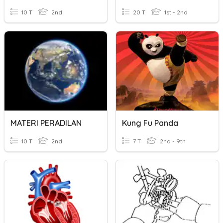
10 T
2nd
20 T
1st - 2nd
MATERI PERADILAN
Kung Fu Panda
10 T
2nd
7 T
2nd - 9th