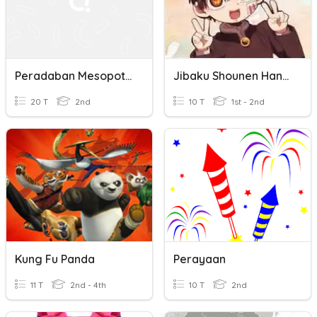
Peradaban Mesopotamia Dan Mesir Kuno
Jibaku Shounen Hanako-Kun
20 T
2nd
10 T
1st - 2nd
Kung Fu Panda
Perayaan
11 T
2nd - 4th
10 T
2nd