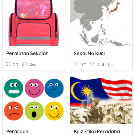
Peralatan Sekolah
Sekai No Kuni
11 T
2nd
11 T
2nd - 6th
Perasaan
Kuiz Etika Peradaban Akhir 2