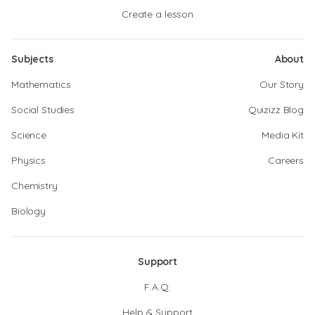
Create a lesson
Subjects
About
Mathematics
Our Story
Social Studies
Quizizz Blog
Science
Media Kit
Physics
Careers
Chemistry
Biology
Support
F.A.Q.
Help & Support