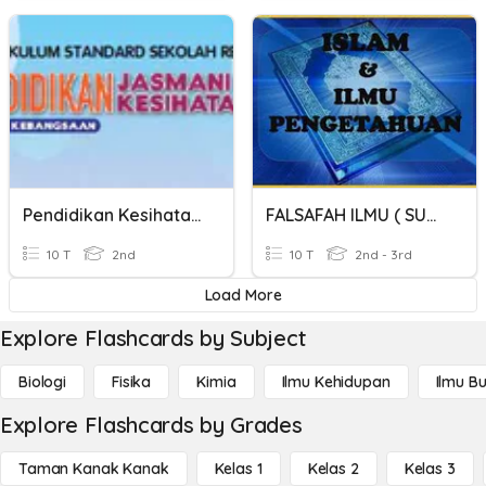
Pendidikan Kesihatan Tahun 2
FALSAFAH ILMU ( SUMBER ILMU)
10 T
2nd
10 T
2nd - 3rd
Load More
Explore Flashcards by Subject
Biologi
Fisika
Kimia
Ilmu Kehidupan
Ilmu B
Explore Flashcards by Grades
Taman Kanak Kanak
Kelas 1
Kelas 2
Kelas 3