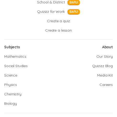
School & District
BARU
Quizizz for Work
BARU
Create a quiz
Create a lesson
Subjects
About
Mathematics
Our Story
Social Studies
Quizizz Blog
Science
Media Kit
Physics
Careers
Chemistry
Biology