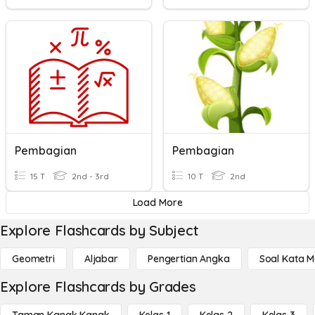
Pembagian
Pembagian
15 T
2nd - 3rd
10 T
2nd
Load More
Explore Flashcards by Subject
Geometri
Aljabar
Pengertian Angka
Soal Kata 
Explore Flashcards by Grades