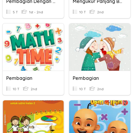
Pembagian Dengan Hasil Bagi 2 Angka
Mengukur Panjang Benda Dengan Satuan Baku Dan Pembagian Dengan B
5 T
1st - 2nd
10 T
2nd
Pembagian
Pembagian
10 T
2nd
10 T
2nd