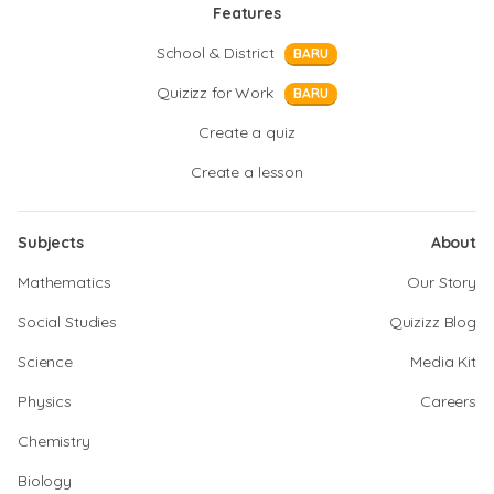
Features
School & District
BARU
Quizizz for Work
BARU
Create a quiz
Create a lesson
Subjects
About
Mathematics
Our Story
Social Studies
Quizizz Blog
Science
Media Kit
Physics
Careers
Chemistry
Biology