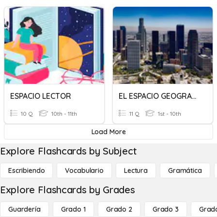
ESPACIO LECTOR
EL ESPACIO GEOGRAFICO
10 Q
10th - 11th
11 Q
1st - 10th
Load More
Explore Flashcards by Subject
Escribiendo
Vocabulario
Lectura
Gramática
Explore Flashcards by Grades
Guardería
Grado 1
Grado 2
Grado 3
Grad