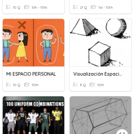
10 Q
5th - 10th
21 Q
1st - 10th
MI ESPACIO PERSONAL
Visualización Espacial
10 Q
10th
8 Q
10th