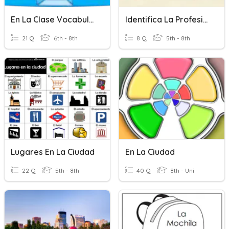
En La Clase Vocabulario
Identifica La Profesion
21 Q
6th - 8th
8 Q
5th - 8th
Lugares En La Ciudad
En La Ciudad
22 Q
5th - 8th
40 Q
8th - Uni