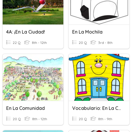
4A: ¡En La Ciudad!
En La Mochila
22 Q
8th - 12th
20 Q
3rd - 8th
En La Comunidad
Vocabulario: En La Casa
20 Q
8th - 12th
20 Q
8th - 9th