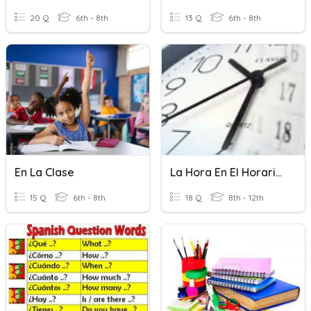
20 Q
6th - 8th
13 Q
6th - 8th
En La Clase
La Hora En El Horario Escolar
15 Q
6th - 8th
18 Q
8th - 12th