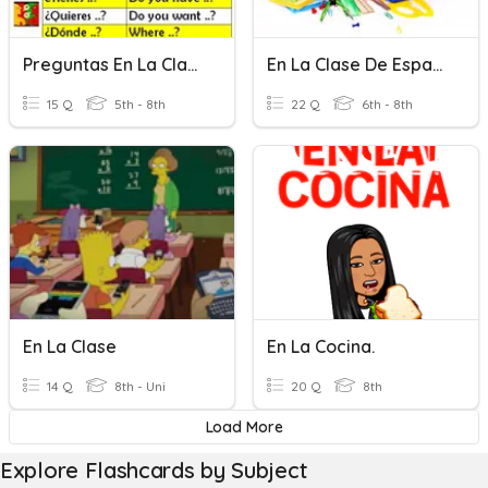
Preguntas En La Clase De Español
En La Clase De Español
15 Q
5th - 8th
22 Q
6th - 8th
En La Clase
En La Cocina.
14 Q
8th - Uni
20 Q
8th
Load More
Explore Flashcards by Subject